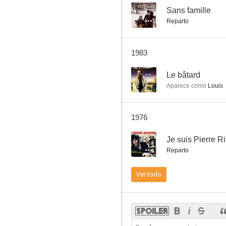
--
Sans famille
Reparto
Au coeur de la vie (In the Midst of Life)
1983
--
Le bâtard
Aparece como
Louis
1976
--
Je suis Pierre Ri
Reparto
Ver todo