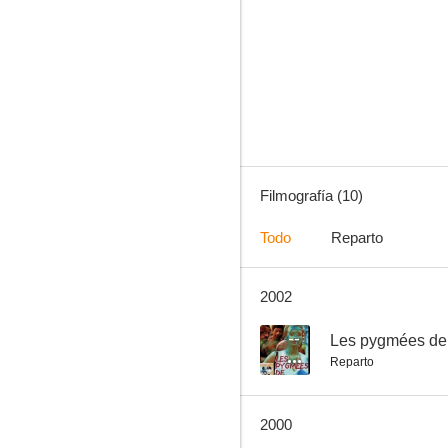
Les pygmées de Carlo
--
Filmografía (10)
Todo
Reparto
2002
Je suis Pierre Rivière
--
--
Les pygmées de
Reparto
2000