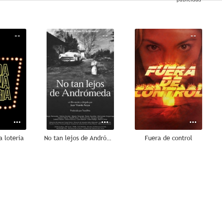
--
--
--
a lotería
No tan lejos de Andrómeda
Fuera de control
--
--
--