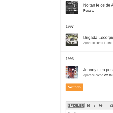
--
No tan lejos de
Reparto
1997
--
Brigada Escorpi
Aparece como
Lucho 
1993
6.0
Johnny cien pes
Aparece como
Washi
Ver todo