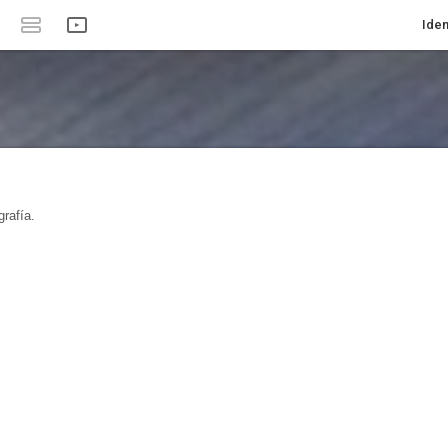
Iden
rafía.