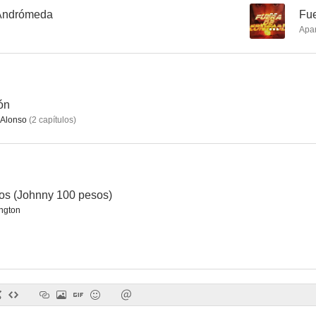
 Andrómeda
--
Fue
Apa
ón
Alonso
(
2
capítulos
)
os (Johnny 100 pesos)
ngton