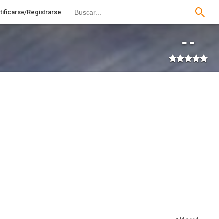
tificarse/Registrarse
--