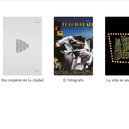
6.0
--
Dos mujeres en la ciudad
El fotógrafo
La vida es un
--
--