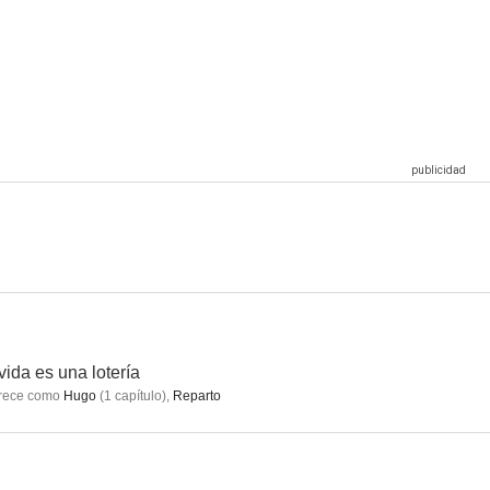
tente
Marta a las Ocho
El prisionero de la medianoche
vida es una lotería
rece como
Hugo
(
1
capítulo
)
,
Reparto