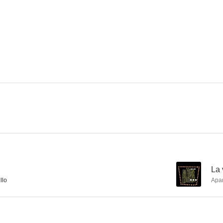
Jaguar Yu
Estrictamente sentimental
Imagen la
--
Cachureo. Apuntes sobre Nicanor Parra
--
La 
llo
Apa