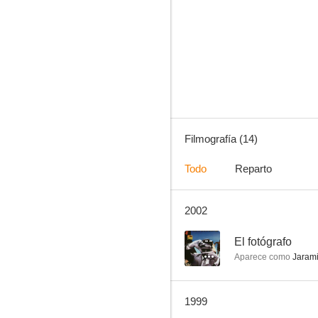
Brigada Escorpión
--
Filmografía (14)
Todo
Reparto
2002
La torre 10
--
El fotógrafo
Aparece como
Jarami
1999