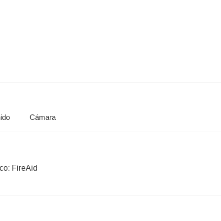
Concierto benéfico: FireAid
Commitment to Life
--
--
ido
Cámara
Soul Boys of the Western World
Helping Haiti: Everybody Hurts
--
--
co: FireAid