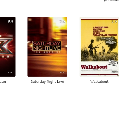
8.4
7.6
5.5
ctor
Saturday Night Live
Walkabout
--
--
--