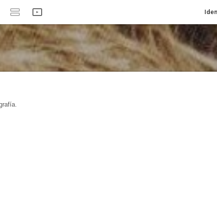
Iden
rafía.