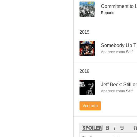
--
Commitment to L
Reparto
N-Trance Feat. Rod Stewart: Da Ya Think I'm Sexy?
2019
--
--
Somebody Up Th
Aparece como
Self
2018
--
Jeff Beck: Still 
Aparece como
Self
Comando Águila Roja
Ver todo
--