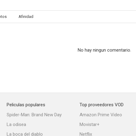
otos
Afinidad
Rod Stewart: My Heart Can't Tell You No
Rod Stewart: Another Heartache
--
--
No hay ningun comentario.
Peliculas populares
Top proveedores VOD
Rod Stewart: Baby Jane
Rod Stewart: Tonight I'm Yours
Spider-Man: Brand New Day
Amazon Prime Video
La odisea
Movistar+
La boca del diablo
Netflix