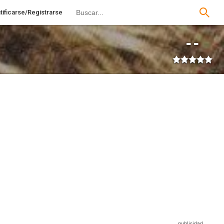
tificarse/Registrarse
--