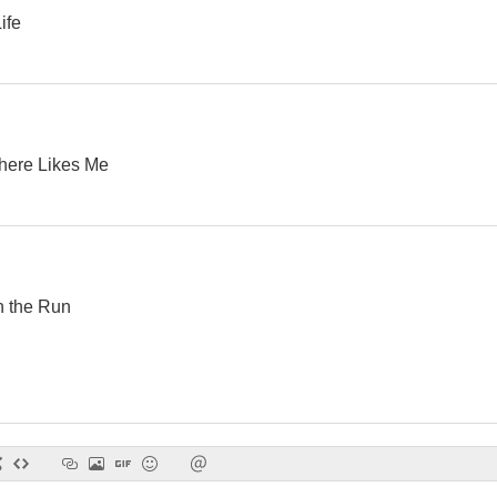
ife
Rod Stewart: So Far Away
Perdidos en el tiempo
--
--
ere Likes Me
on the Run
Bryan Adams, Rod Stewart & Sting: All for Love
Rod Stewart & Tina Turner: It Takes Two
Mercenarios 
--
--