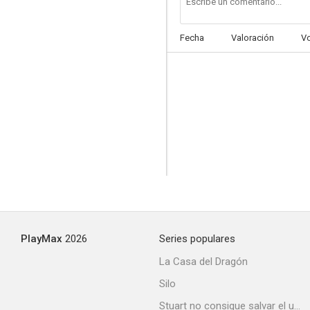
Fecha
Valoración
V
Rod Stewart: Forever Young
--
PlayMax
2026
Series populares
Rod Stewart: Infatuation
La Casa del Dragón
--
Silo
Stuart no consigue salvar el universo