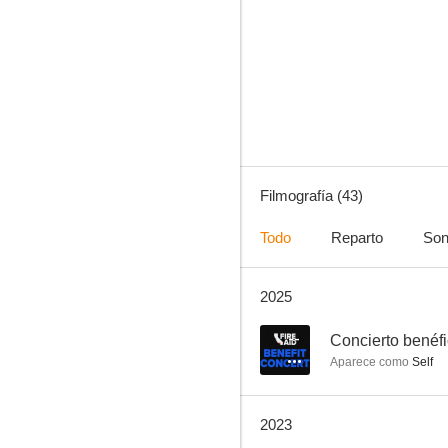
Jugando a tope
--
Filmografía (43)
Todo
Reparto
Son
2025
Clive Davis: The Soundtrack of Our Lives
--
--
Concierto benéfi
Aparece como
Self
2023