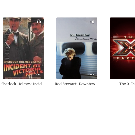
10
10
Sherlock Holmes: Incidente en las cataratas Victoria
Rod Stewart: Downtown Train
The X Fa
--
--