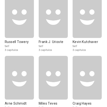
Russell Towery
Frank J. Urioste
Kevin Kutchaver
Self
Self
Self
3 capítulos
3 capítulos
3 capítulos
Arne Schmidt
Miles Teves
Craig Hayes