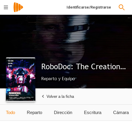
Identificarse/Registrarse
RoboDoc: The Creation of Robocop
Reparto y Equipo
Volver a la ficha
Todo
Reparto
Dirección
Escritura
Cámara