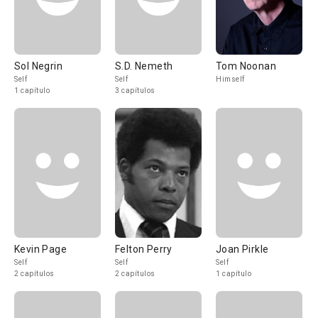
Sol Negrin
S.D. Nemeth
Tom Noonan
Self
Self
Himself
1 capítulo
3 capítulos
Kevin Page
Felton Perry
Joan Pirkle
Self
Self
Self
2 capítulos
2 capítulos
1 capítulo