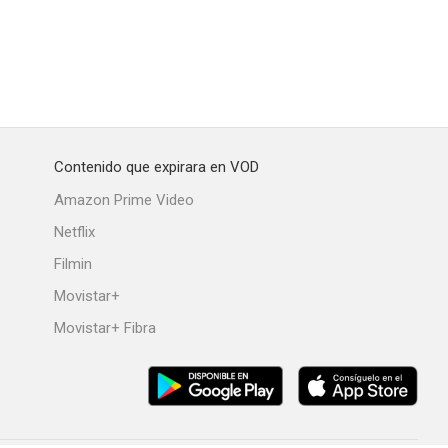
Contenido que expirara en VOD
Amazon Prime Video
Netflix
Filmin
Movistar+
Movistar+ Fibra