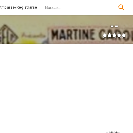
tificarse/Registrarse
--