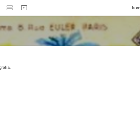
Iden
rafía.