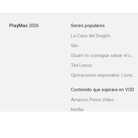
Secret Honor
PlayMax
2026
Series populares
--
La Casa del Dragón
Silo
Stuart no consigue salvar el universo
Ted Lasso
Operaciones especiales: Lioness
Contenido que expirara en VOD
Salud
Amazon Prime Video
--
Netflix
Filmin
Movistar+