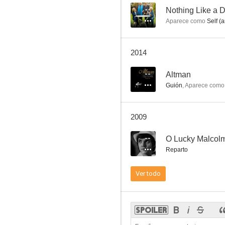
--
Nothing Like a
Aparece como
Self (a
Kansas City
2014
6.7
--
Altman
Guión
,
Aparece como
2009
--
O Lucky Malcol
Reparto
M.A.S.H.
Ver todo
6.5