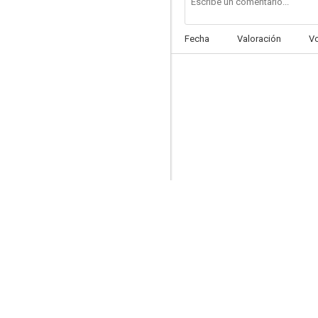
Fecha
Valoración
V
El suceso
6.0
Ladrones como nosotros
5.9