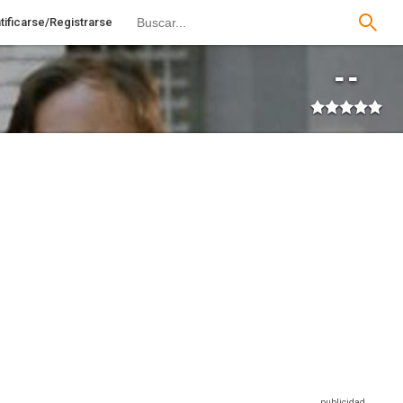
tificarse/Registrarse
--