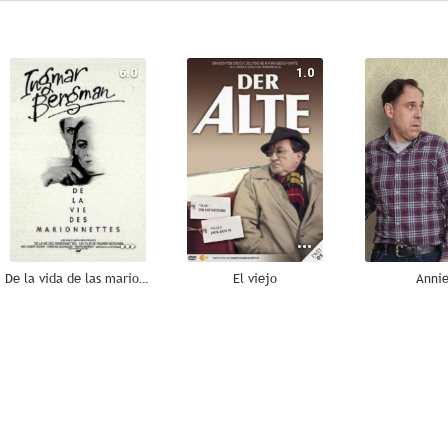
6.0
1.0
De la vida de las marionetas
El viejo
Anni
--
--