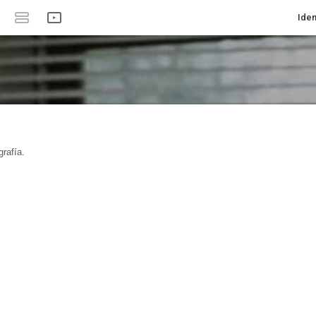
Iden
rafía.