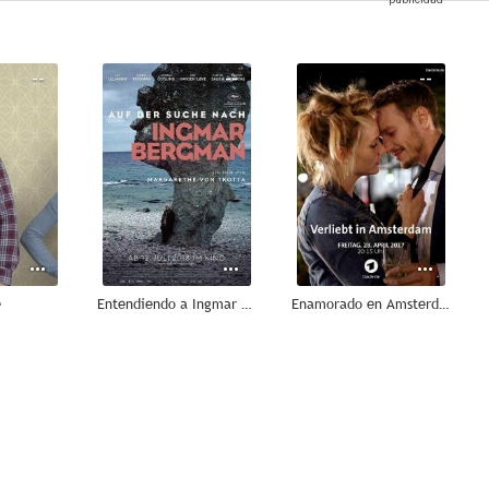
--
--
--
e
Entendiendo a Ingmar Bergman
Enamorado en Amsterdam
--
--
--