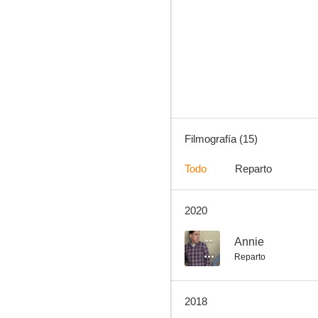
El viaje de mamá
--
Filmografía (15)
Todo
Reparto
2020
Un caso para dos
--
Annie
Reparto
2018