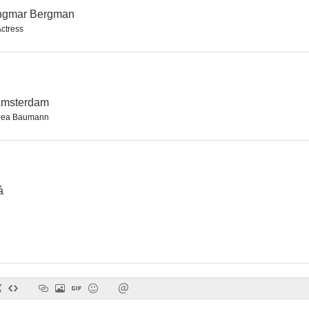
Ingmar Bergman
Actress
Amsterdam
hea Baumann
á