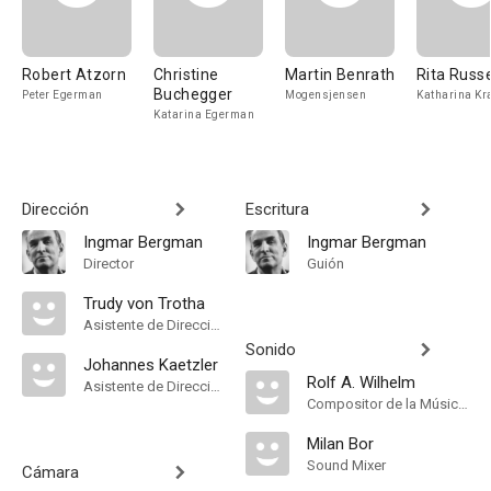
Robert Atzorn
Christine
Martin Benrath
Rita Russ
Buchegger
Peter Egerman
Mogensjensen
Katharina Kra
Katarina Egerman
Dirección
Escritura
Ingmar Bergman
Ingmar Bergman
Director
Guión
Trudy von Trotha
Asistente de Dirección
Sonido
Johannes Kaetzler
Rolf A. Wilhelm
Asistente de Dirección
Compositor de la Música Original
Milan Bor
Sound Mixer
Cámara