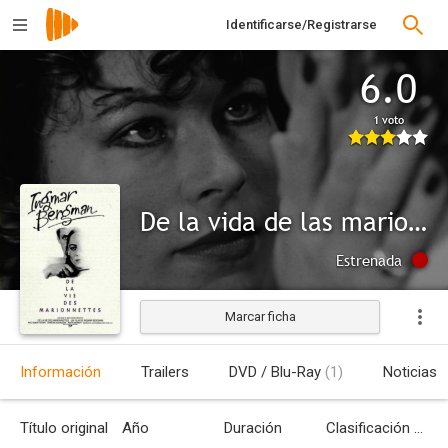
Identificarse/Registrarse
6.0
1 voto
De la vida de las marionetas
Estrenada
Marcar ficha
Información
Trailers
DVD / Blu-Ray
(1)
Noticias
Título original
Año
Duración
Clasificación por edades