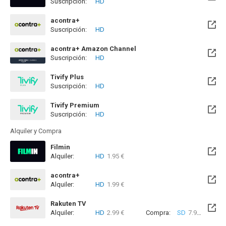
Suscripción:
HD
Disponible hasta el Lun, 09 Nov 2026 (Quedan 3 meses)
acontra+
Suscripción:
HD
acontra+ Amazon Channel
Suscripción:
HD
Tivify Plus
Suscripción:
HD
Disponible hasta el Mié, 09 May 2029 (Quedan 2 años)
Tivify Premium
Suscripción:
HD
Disponible hasta el Mié, 09 May 2029 (Quedan 2 años)
Alquiler y Compra
Filmin
Alquiler:
HD
1.95 €
Disponible hasta el Lun, 09 Nov 2026 (Quedan 3 meses)
acontra+
Alquiler:
HD
1.99 €
Rakuten TV
Alquiler:
HD
2.99 €
Compra:
SD
7.99 €
HD
9