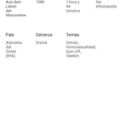
Aus dem
1980
1 hora y
Sin
Leben
44
información
der
minutos
Marionetten
País
Géneros
Temas
Alemania
Drama
Crimen
,
del
Homosexualidad
,
Oeste
Spin-off
,
(RFA)
Telefilm