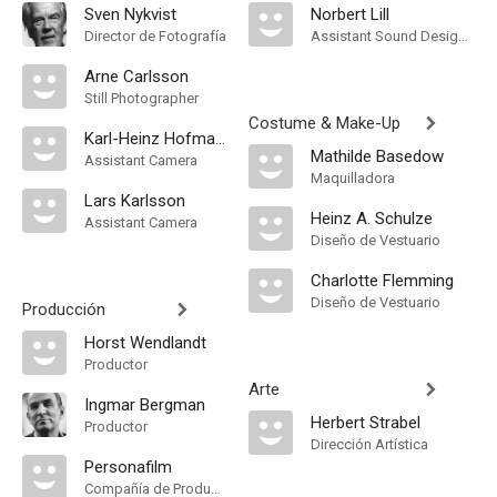
Sven Nykvist
Norbert Lill
Director de Fotografía
Assistant Sound Designer
Arne Carlsson
Still Photographer
Costume & Make-Up
Karl-Heinz Hofmann
Mathilde Basedow
Assistant Camera
Maquilladora
Lars Karlsson
Heinz A. Schulze
Assistant Camera
Diseño de Vestuario
Charlotte Flemming
Diseño de Vestuario
Producción
Horst Wendlandt
Productor
Arte
Ingmar Bergman
Herbert Strabel
Productor
Dirección Artística
Personafilm
Compañía de Produccion