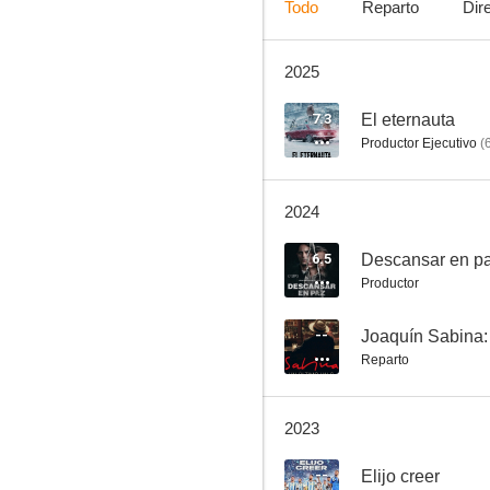
Todo
Reparto
Dir
2025
Truman
5.9
7.3
El eternauta
Productor Ejecutivo
(
2024
6.5
Descansar en p
Productor
Séptimo
--
Joaquín Sabina: 
Reparto
5.7
2023
--
Elijo creer