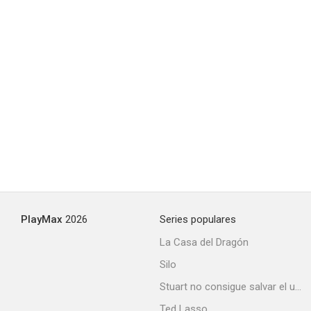
Traición y venganza
--
Expreso a la emboscada
PlayMax
2026
Series populares
--
La Casa del Dragón
Silo
Stuart no consigue salvar el universo
Ted Lasso