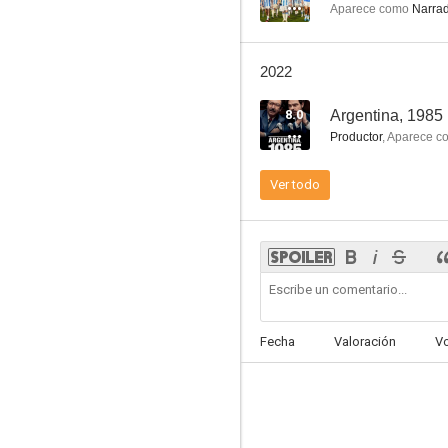
Aparece como
Narrad
2022
El hormiguero 3.0
8.0
Argentina, 1985
8.0
Productor
,
Aparece c
Ver todo
Así es la vida
Fecha
Valoración
V
7.2