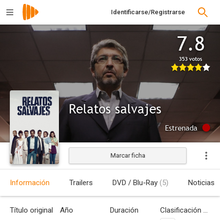
Identificarse/Registrarse
7.8
353 votos
Relatos salvajes
Estrenada
Marcar ficha
Información
Trailers
DVD / Blu-Ray
(5)
Noticias
Título original
Año
Duración
Clasificación por edades