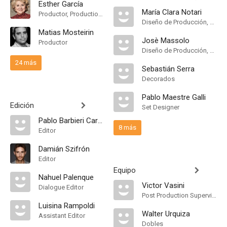
Esther García
María Clara Notari
Productor, Production Manager
Diseño de Producción, Decorados
Matias Mosteirin
Josè Massolo
Productor
Diseño de Producción, Dirección Artística
24 más
Sebastián Serra
Decorados
Pablo Maestre Galli
Edición
Set Designer
Pablo Barbieri Carrera
8 más
Editor
Damián Szifrón
Editor
Equipo
Nahuel Palenque
Victor Vasini
Dialogue Editor
Post Production Supervisor
Luisina Rampoldi
Walter Urquiza
Assistant Editor
Dobles