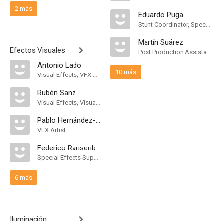
2 más
Eduardo Puga
Stunt Coordinator, Special Effects Coordinator
Martín Suárez
Efectos Visuales
Post Production Assistant
Antonio Lado
10 más
Visual Effects, VFX Artist
Rubén Sanz
Visual Effects, Visual Effects Technical Director
Pablo Hernández-Meléndez
VFX Artist
Federico Ransenberg
Special Effects Supervisor
6 más
Iluminación