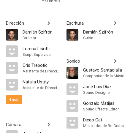
más fuerte")
Dirección
Escritura
Damián Szifrón
Damián Szifrón
Director
Guión
Lorena Lisotti
Script Supervisor
Sonido
Cris Trebotic
Gustavo Santaolalla
Asistente de Dirección
Compositor de la Música Original
Natalia Urruty
José Luis Díaz
Asistente de Dirección
Sound Designer
4 más
Gonzalo Matijas
Sound Effects Editor
Diego Gat
Cámara
Mezclador de Re-Grabación de Sonido