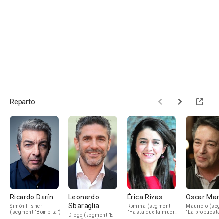
Reparto
Ricardo Darín
Leonardo
Érica Rivas
Oscar Mar
Sbaraglia
Simón Fisher
Romina (segment
Mauricio (se
(segment "Bombita")
"Hasta que la muerte
"La propuest
Diego (segment "El
nos separe")