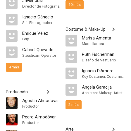
Javier Julia
10 más
Director de Fotografía
Ignacio Cángelo
Still Photographer
Costume & Make-Up
Enrique Vélez
Marisa Amenta
Grip
Maquilladora
Gabriel Quevedo
Ruth Fischerman
Steadicam Operator
Diseño de Vestuario
4 más
Ignacio D'Amore
Key Costumer, Costume Assistant
Angela Garacija
Producción
Assistant Makeup Artist
Agustín Almodóvar
2 más
Productor
Pedro Almodóvar
Productor
Arte