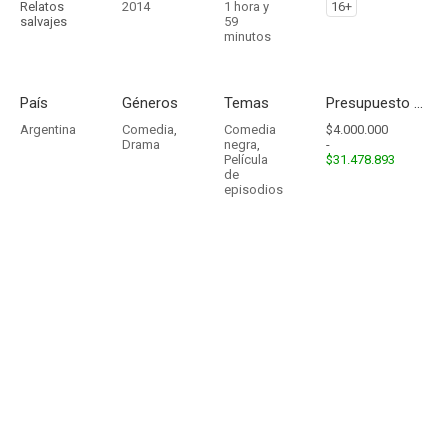
Relatos
2014
1 hora y
16+
salvajes
59
minutos
País
Géneros
Temas
Presupuesto - Ingresos
Argentina
Comedia
,
Comedia
$4.000.000
Drama
negra
,
-
Película
$31.478.893
de
episodios