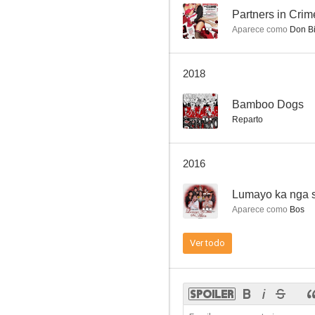
--
Partners in Crim
Aparece como
Don Bi
Mariposa in the Cage of the Night
2018
--
--
Bamboo Dogs
Reparto
2016
--
Lumayo ka nga s
Aparece como
Bos
Bwakaw
Ver todo
--