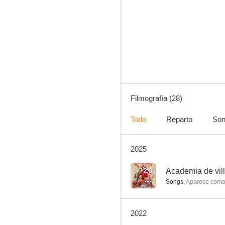
Partners in Crime
--
Filmografía (28)
Todo
Reparto
Son
2025
Lumayo ka nga sa akin
--
2.0
Academia de vil
Songs
,
Aparece com
2022