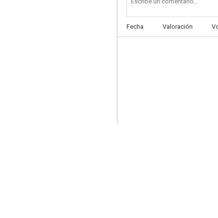
Fecha
Valoración
V
Joaquín Bordado
--
Woman of Breakwater
--