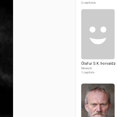
2 capítulos
Ólafur S.K. Þorvaldz
Steward
1 capítulo