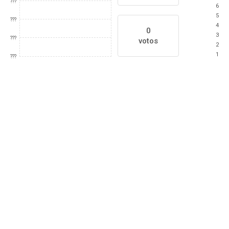
???
6
5
???
4
0
3
???
votos
2
1
???