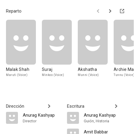
Reparto
Malak Shah
Suraj
Akshatha
Archie Ma
Maruti (Voice)
Minkoo (Voice)
Munni (Voice)
Tunnu (Voice
Dirección
Escritura
Anurag Kashyap
Anurag Kashyap
Director
Guión, Historia
Amit Babbar