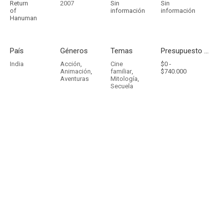
Return
2007
Sin
Sin
of
información
información
Hanuman
País
Géneros
Temas
Presupuesto - Ingresos
India
Acción
,
Cine
$0 -
Animación
,
familiar
,
$740.000
Aventuras
Mitología
,
Secuela