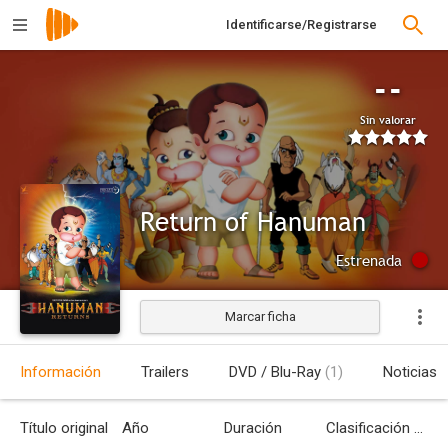
Identificarse/Registrarse
--
Sin valorar
Return of Hanuman
Estrenada
Marcar ficha
Información
Trailers
DVD / Blu-Ray
(1)
Noticias
Título original
Año
Duración
Clasificación por edades