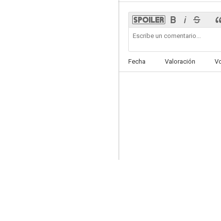
El pequeño Nicolás
Fecha
Valoración
V
7.0
Tintín y el misterio de las naranjas azules
6.8