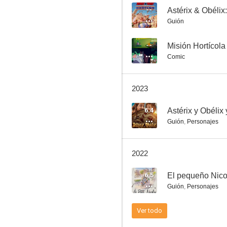
--
Astérix & Obélix
Guión
Astérix y Obélix: Al servicio de Su Majestad
--
Misión Hortícola
Comic
8.0
2023
6.4
Astérix y Obélix 
Guión
,
Personajes
2022
Las vacaciones del pequeño Nicolás
6.5
El pequeño Nico
7.7
Guión
,
Personajes
Ver todo