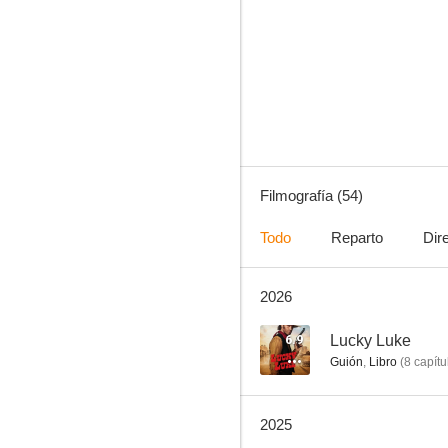
Astérix: La residencia de los dioses
6.4
Filmografía (54)
Todo
Reparto
Dir
2026
Astérix y Obélix y el reino medio
5.8
6.9
Lucky Luke
Guión
,
Libro
(
8
capítu
2025