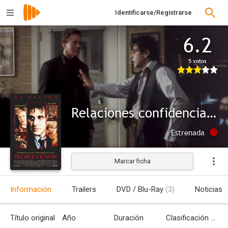
Identificarse/Registrarse
6.2
5 votos
Relaciones confidenciales
Estrenada
Marcar ficha
Información
Trailers
DVD / Blu-Ray
(3)
Noticias
Título original
Año
Duración
Clasificación por edades