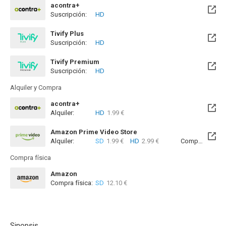
acontra+
Suscripción:
HD
Tivify Plus
Suscripción:
HD
Disponible hasta el Dom, 30 Dic 2029 (Quedan 3 años)
Tivify Premium
Suscripción:
HD
Disponible hasta el Dom, 30 Dic 2029 (Quedan 3 años)
Alquiler y Compra
acontra+
Alquiler:
HD
1.99 €
Amazon Prime Video Store
Alquiler:
SD
1.99 €
HD
2.99 €
Compra:
SD
7
Compra física
Amazon
Compra física:
SD
12.10 €
Sinopsis