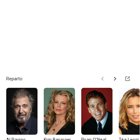
Reparto
Al Pacino
Kim Basinger
Ryan O'Neal
Téa Leoni