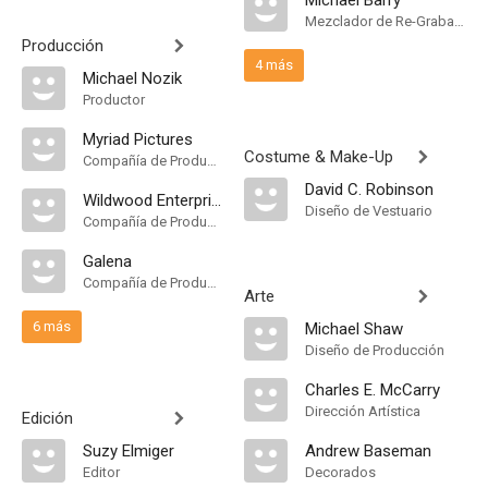
Michael Barry
Mezclador de Re-Grabación de Sonido
Producción
4 más
Michael Nozik
Productor
Myriad Pictures
Costume & Make-Up
Compañía de Produccion
David C. Robinson
Wildwood Enterprises
Diseño de Vestuario
Compañía de Produccion
Galena
Compañía de Produccion
Arte
6 más
Michael Shaw
Diseño de Producción
Charles E. McCarry
Dirección Artística
Edición
Suzy Elmiger
Andrew Baseman
Editor
Decorados