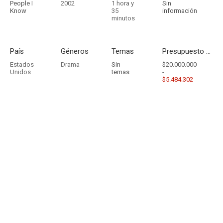
People I
2002
1 hora y
Sin
Know
35
información
minutos
País
Géneros
Temas
Presupuesto - Ingresos
Estados
Drama
Sin
$20.000.000
Unidos
temas
-
$5.484.302