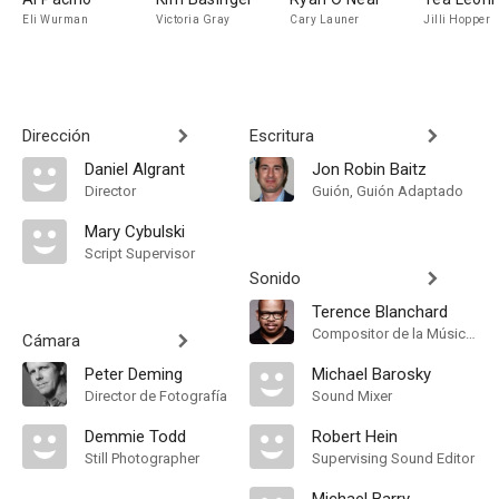
Eli Wurman
Victoria Gray
Cary Launer
Jilli Hopper
Dirección
Escritura
Daniel Algrant
Jon Robin Baitz
Director
Guión, Guión Adaptado
Mary Cybulski
Script Supervisor
Sonido
Terence Blanchard
Compositor de la Música Original
Cámara
Peter Deming
Michael Barosky
Director de Fotografía
Sound Mixer
Demmie Todd
Robert Hein
Still Photographer
Supervising Sound Editor