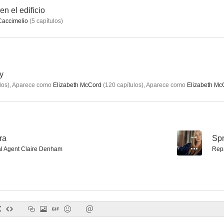
n el edificio
Caccimelio
(
5
capítulos
)
Una rubia muy dudosa
La muerte del unicornio
Condesa por
--
--
y
los
)
,
Aparece como
Elizabeth McCord
(
120
capítulos
)
,
Aparece como
Elizabeth Mc
ra
--
Spr
l Agent Claire Denham
Rep
The Smell of Success
An seh (Those three)