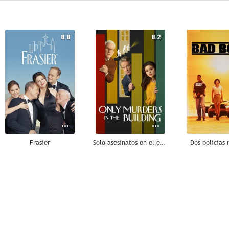
8.8
8.2
Frasier
Solo asesinatos en el edificio
Dos policías 
6.5
6.3