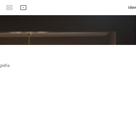
Iden
rafía.