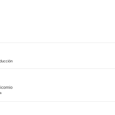
Un golpe de altura
Dick y Jane, ladrones de risa
Madam Sec
7.0
7.0
ducción
You Kill Me
La cruda realidad
5.8
5.6
icornio
a