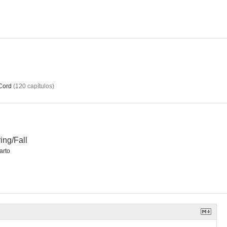
 un día
Flirteando con el desastre
Delitos menores
--
--
--
Cord
(
120
capítulos
)
ing/Fall
arto
Expediente X: El director de Hollywood
There's No Fish Food in Heaven
Volando a ciegas