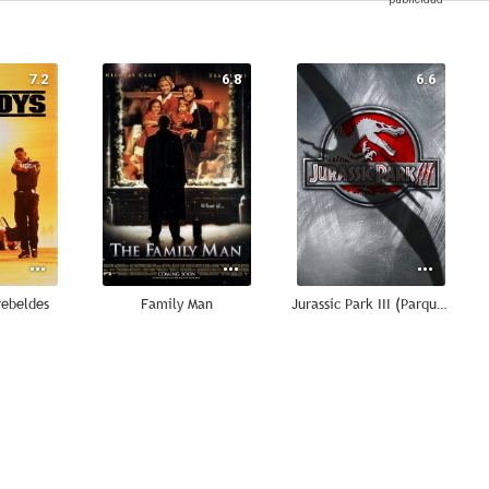
7.2
6.8
6.6
rebeldes
Family Man
Jurassic Park III (Parque Jurásico III)
8.0
8.0
7.8