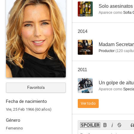
8.2
Solo asesinatos e
Aparece como
Sofia 
Spanglish
2014
--
8.0
Madam Secretar
Productor
(
120
capítu
2011
6.5
Un golpe de altu
Favorito/a
Aparece como
Specia
Spring/Fall
Fecha de nacimiento
Ver todo
Vie, 25 Feb 1966 (60 años)
Género
Femenino