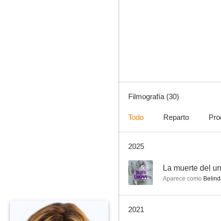
Deep Impact
7.2
Filmografía (30)
Todo
Reparto
Pro
2025
¡Me ha caído el muerto!
6.0
5.6
La muerte del un
Aparece como
Belind
2021