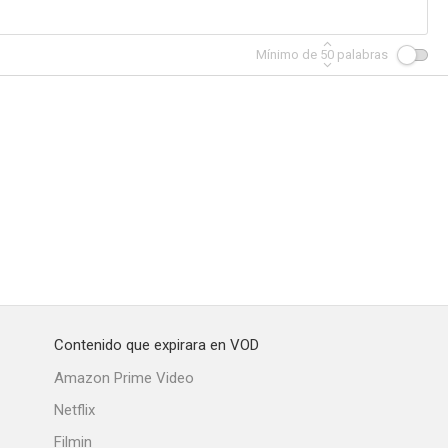
Mínimo de
50
palabras
Contenido que expirara en VOD
Amazon Prime Video
Netflix
Filmin