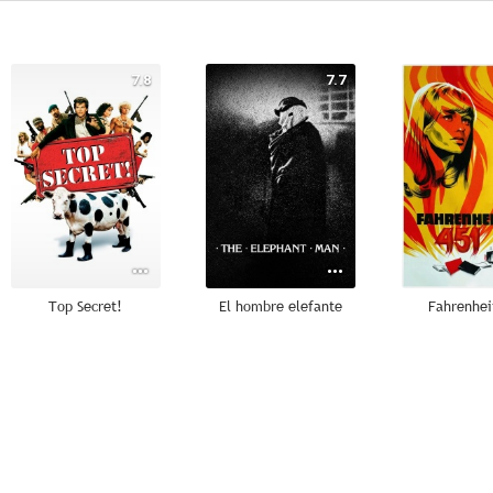
7.8
7.7
Top Secret!
El hombre elefante
Fahrenhei
9.0
9.0