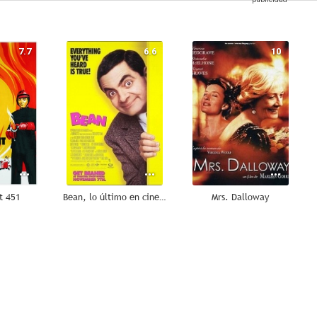
7.7
6.6
10
t 451
Bean, lo último en cine catastrófico
Mrs. Dalloway
8.5
8.5
7.0