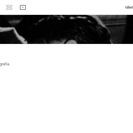
Iden
rafía.