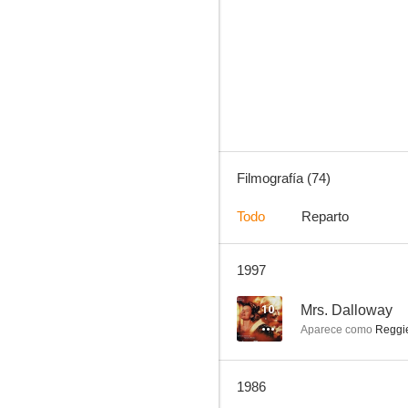
Testigo de cargo
6.8
Filmografía (74)
Todo
Reparto
1997
Chitty Chitty Bang Bang
6.0
10
Mrs. Dalloway
Aparece como
Reggi
1986