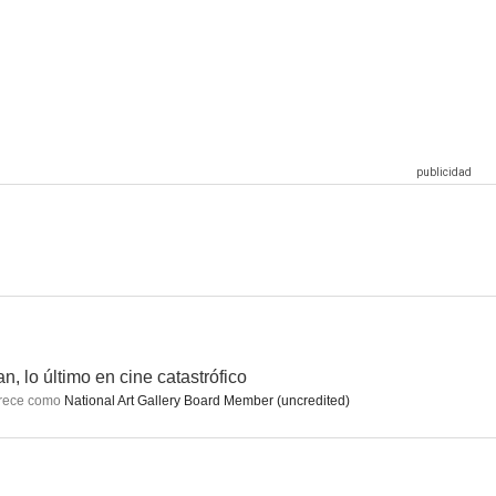
lefante
Calderero, sastre, soldado, espía
El ataúd (La caja oblonga)
6.1
6.0
6.0
Las vacaciones europeas de una chiflada familia americana
Hitler: los diez últimos días
El ojo. La criatura de otro mundo
3.0
2.0
--
n, lo último en cine catastrófico
rece como
National Art Gallery Board Member (uncredited)