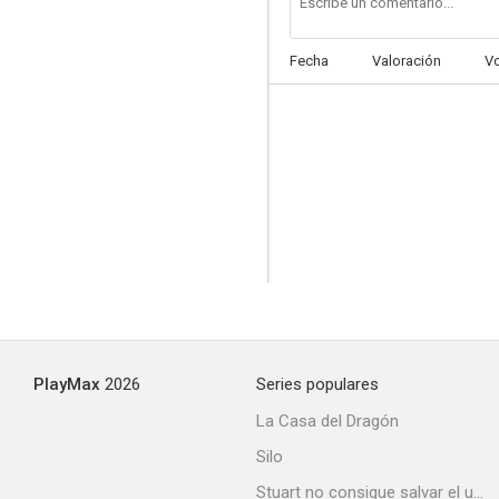
Fecha
Valoración
V
Carry on Girls
--
PlayMax
2026
Series populares
Los pasos del miedo
La Casa del Dragón
--
Silo
Stuart no consigue salvar el universo