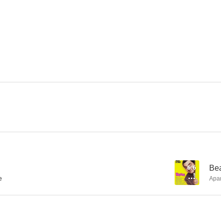
El Rolls-Royce amarillo
Anna Karenina
El hombre e
6.6
6.3
Un lugar en la cumbre
Frenesí
5.8
5.0
6.6
Bea
e
Apa