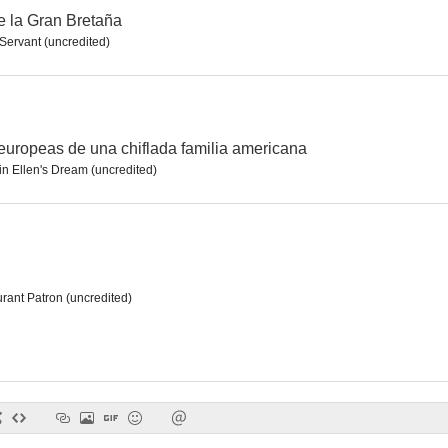
e la Gran Bretaña
Servant (uncredited)
La batalla de Inglaterra
Mansión sangrienta
--
--
europeas de una chiflada familia americana
in Ellen's Dream (uncredited)
rant Patron (uncredited)
S.O.S. Titanic
Law & Order
Jugando a Em
--
--