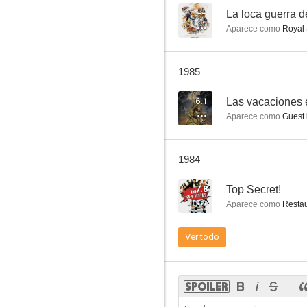
--
La loca guerra d
Aparece como
Royal 
El único evadido
1985
--
6.1
Las vacaciones 
Aparece como
Guest 
1984
7.8
Top Secret!
Aparece como
Restau
The Story of the Treasure Seekers
Ver todo
--