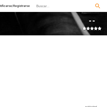
tificarse/Registrarse
--