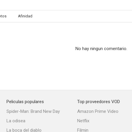
otos
Afinidad
Bendiga esta casa
Percy
Noche sin
--
--
No hay ningun comentario.
Peliculas populares
Top proveedores VOD
Doctor in Trouble
Su vida íntima
The Reck
Spider-Man: Brand New Day
Amazon Prime Video
--
--
La odisea
Netflix
La boca del diablo
Filmin