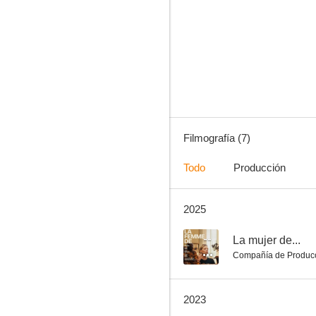
L’ordre des médecins
--
Filmografía (7)
Todo
Producción
2025
Hot Wheels: AcceleRacers – La máxima carrera
--
La mujer de...
Compañía de Produc
2023