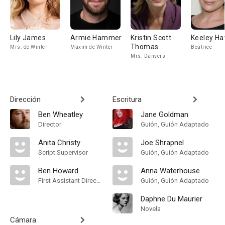
Lily James
Armie Hammer
Kristin Scott
Keeley H
Thomas
Mrs. de Winter
Maxim de Winter
Beatrice
Mrs. Danvers
Dirección
Escritura
Ben Wheatley
Jane Goldman
Director
Guión, Guión Adaptado
Anita Christy
Joe Shrapnel
Script Supervisor
Guión, Guión Adaptado
Ben Howard
Anna Waterhouse
First Assistant Director
Guión, Guión Adaptado
Daphne Du Maurier
Novela
Cámara