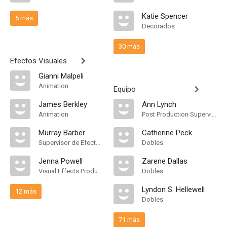
Katie Spencer
5 más
Decorados
30 más
Efectos Visuales
Gianni Malpeli
Animation
Equipo
James Berkley
Ann Lynch
Animation
Post Production Supervisor
Murray Barber
Catherine Peck
Supervisor de Efectos Visuales
Dobles
Jenna Powell
Zarene Dallas
Visual Effects Producer
Dobles
Lyndon S. Hellewell
12 más
Dobles
71 más