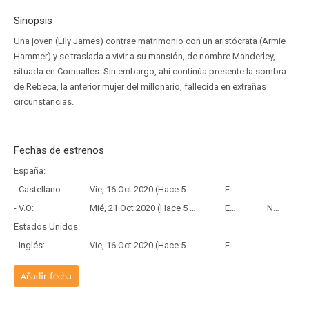
Sinopsis
Una joven (Lily James) contrae matrimonio con un aristócrata (Armie
Hammer) y se traslada a vivir a su mansión, de nombre Manderley,
situada en Cornualles. Sin embargo, ahí continúa presente la sombra
de Rebeca, la anterior mujer del millonario, fallecida en extrañas
circunstancias.
Fechas de estrenos
España:
- Castellano:
Vie, 16 Oct 2020 (Hace 5 años y 9 meses)
Estreno
- V.O:
Mié, 21 Oct 2020 (Hace 5 años y 9 meses)
Estreno
Netflix
Estados Unidos:
- Inglés:
Vie, 16 Oct 2020 (Hace 5 años y 9 meses)
Estreno
Añadir fecha