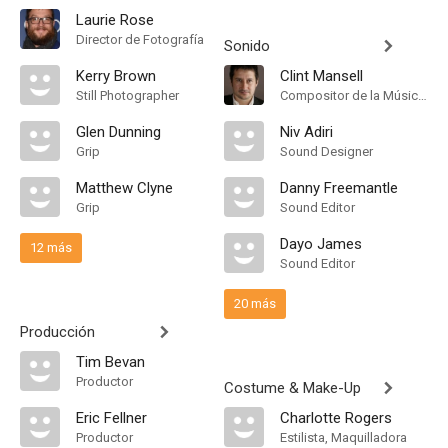
Laurie Rose
Director de Fotografía
Sonido
Kerry Brown
Clint Mansell
Still Photographer
Compositor de la Música Original
Glen Dunning
Niv Adiri
Grip
Sound Designer
Matthew Clyne
Danny Freemantle
Grip
Sound Editor
Dayo James
12 más
Sound Editor
20 más
Producción
Tim Bevan
Productor
Costume & Make-Up
Eric Fellner
Charlotte Rogers
Productor
Estilista, Maquilladora