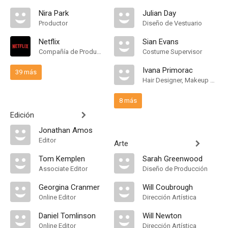
Nira Park
Julian Day
Productor
Diseño de Vestuario
Netflix
Sian Evans
Compañía de Produccion
Costume Supervisor
Ivana Primorac
39 más
Hair Designer, Makeup Designer
8 más
Edición
Jonathan Amos
Editor
Arte
Tom Kemplen
Sarah Greenwood
Associate Editor
Diseño de Producción
Georgina Cranmer
Will Coubrough
Online Editor
Dirección Artística
Daniel Tomlinson
Will Newton
Online Editor
Dirección Artística