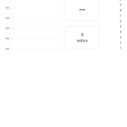
9
--
???
8
7
???
6
5
???
4
0
3
???
votos
2
1
???