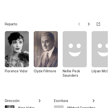
Reparto
Florence Vidor
Clyde Fillmore
Nellie Peck
Lilyan Mc
Saunders
Dirección
Escritura