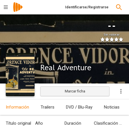
Identificarse/Registrarse
--
Sin valorar
Real Adventure
Marcar ficha
Información
Trailers
DVD / Blu-Ray
Noticias
Título original
Año
Duración
Clasificación por edades