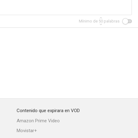
Mínimo de
50
palabras
Contenido que expirara en VOD
Amazon Prime Video
Movistar+