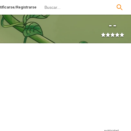
tificarse/Registrarse
--