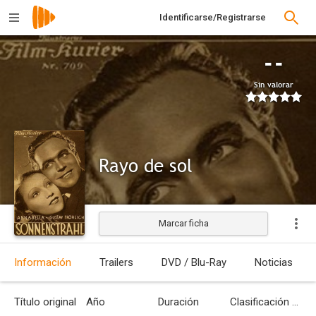
Identificarse/Registrarse
--
Sin valorar
Rayo de sol
Marcar ficha
Estrenada
Información
Trailers
DVD / Blu-Ray
Noticias
Título original
Año
Duración
Clasificación por edades