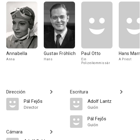
Annabella
Gustav Fröhlich
Paul Otto
Hans Mar
Anna
Hans
Ein
A Priest
Polizeikommissär
Dirección
Escritura
Pál Fejős
Adolf Lantz
Director
Guión
Pál Fejős
Guión
Cámara