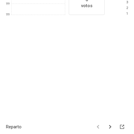
3
???
votos
2
1
???
Reparto