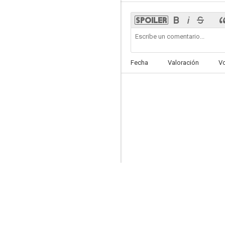
The Odd Angry Shot
Fecha
Valoración
V
--
The Chant of Jimmie Blacksmith