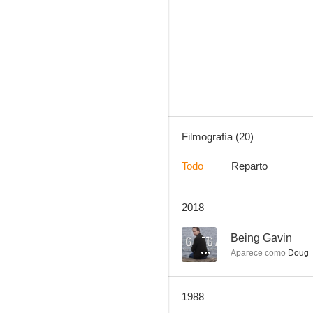
Asalto al furgón blindado
--
Filmografía (20)
Todo
Reparto
2018
The Place at the Coast
--
--
Being Gavin
Aparece como
Doug
1988