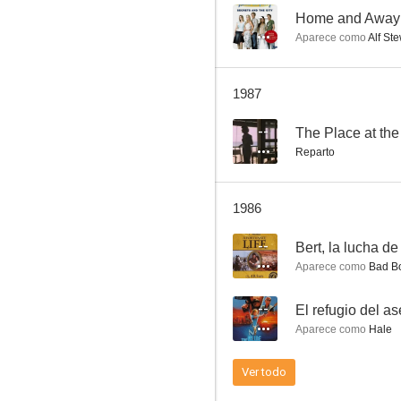
--
Home and Away
Aparece como
Alf Ste
Short Changed
1987
--
--
The Place at the
Reparto
1986
--
Aparece como
Bad B
On the Run
--
El refugio del a
--
Aparece como
Hale
Ver todo