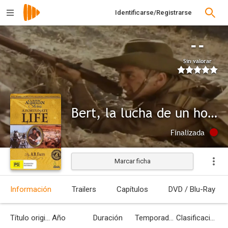
Identificarse/Registrarse
--
Sin valorar
Bert, la lucha de un hombre contra todo
Finalizada
Marcar ficha
Información
Trailers
Capítulos
DVD / Blu-Ray
Título original
Año
Duración
Temporadas
Clasificación por edades