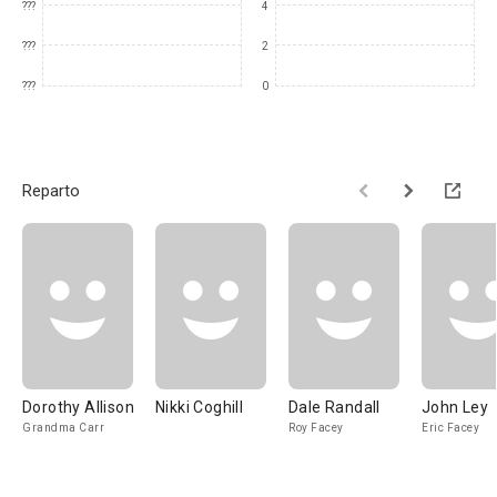
???
4
???
2
???
0
Reparto
Dorothy Allison
Nikki Coghill
Dale Randall
John Ley
Grandma Carr
Roy Facey
Eric Facey