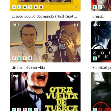
El peor equipo del mundo (Next Goal Wins)
Brassic
2018
8.1
2009
Un día más con vida
Felicidad p
1985
5.5
2011