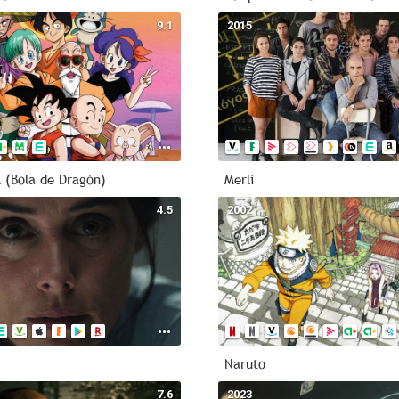
9.1
2015
l (Bola de Dragón)
Merlí
4.5
2002
Naruto
7.6
2023