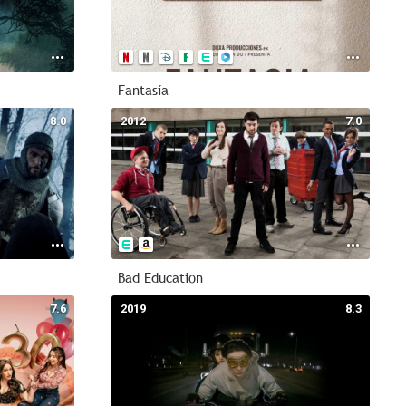
Fantasía
8.0
2012
7.0
Bad Education
7.6
2019
8.3