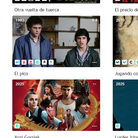
Otra vuelta de tuerca
El precio d
1983
8.4
2010
El pico
Jugando co
2025
--
2025
Argi Gorriak
Lurdes Irio