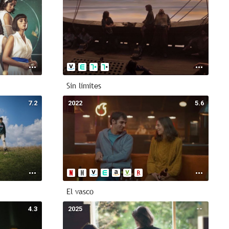
Sin límites
7.2
2022
5.6
El vasco
4.3
2025
--