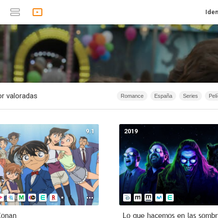
Iden
r valoradas
Romance
España
Series
Pel
1874 - 2019
Infantil
Animación
1874 - 2007
Anime
Documen
9.1
2019
1967
Serie de TV
1874 - 2015
40m - 1h 20m
Acción
2026
Conan
Lo que hacemos en las sombr