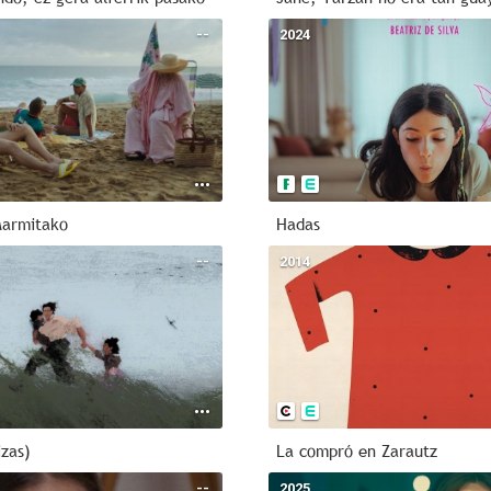
--
2024
armitako
Hadas
--
2014
izas)
La compró en Zarautz
--
2025