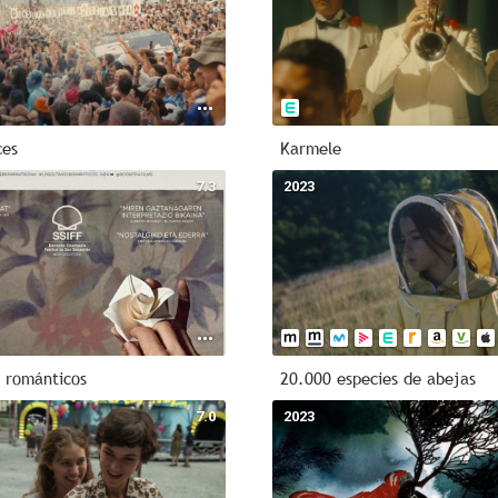
ces
Karmele
7.3
2023
s románticos
20.000 especies de abejas
7.0
2023