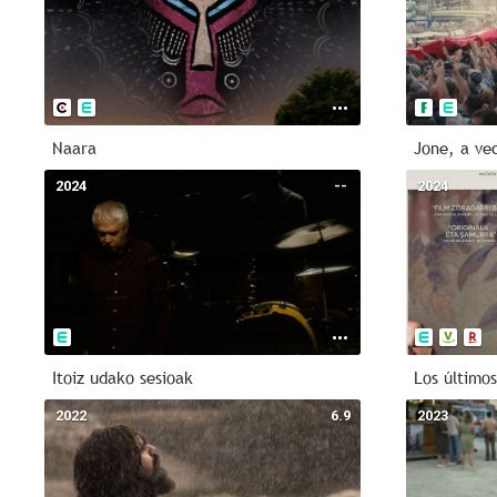
Naara
Jone, a ve
2024
--
2024
Itoiz udako sesioak
Los último
2022
6.9
2023