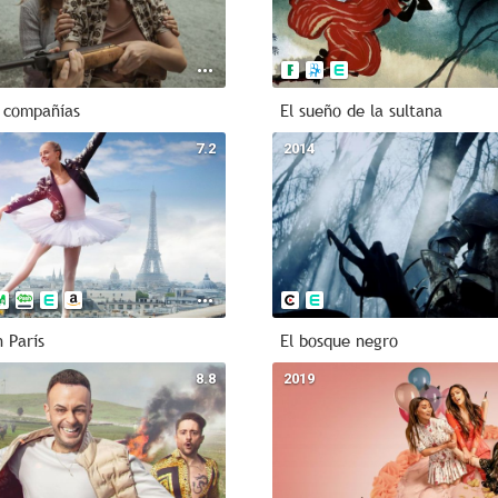
 compañías
El sueño de la sultana
7.2
2014
 París
El bosque negro
8.8
2019