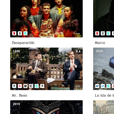
Desaparecido
Marco
1990
8.4
2025
Mr. Bean
La isla de 
2015
--
2025