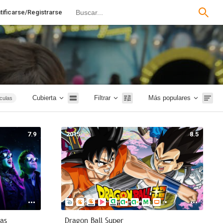
tificarse/Registrarse
Cubierta
Filtrar
Más populares
ículas
Terror
tales
7.9
2015
8.5
Rusia
1m
Intriga
as
Dragon Ball Super