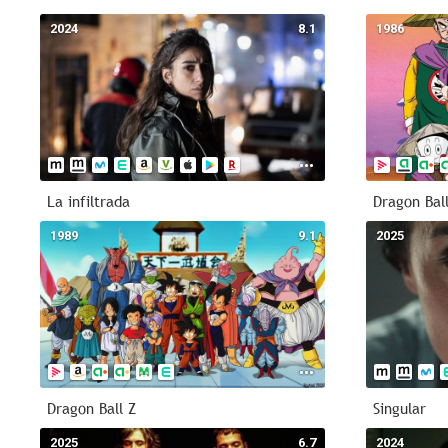
2024
8.1
1986
La infiltrada
Dragon Bal
1989
9.1
2025
Dragon Ball Z
Singular
2025
6.7
2024