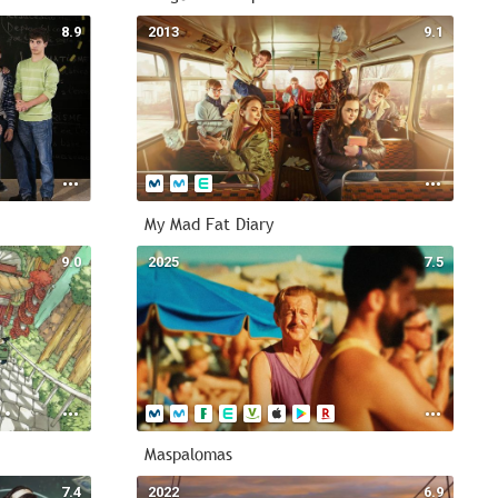
8.9
2013
9.1
My Mad Fat Diary
9.0
2025
7.5
Maspalomas
7.4
2022
6.9