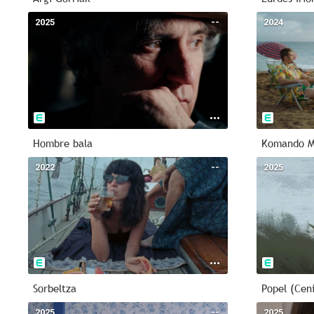
2025
--
2024
Hombre bala
Komando M
2022
--
2025
Sorbeltza
Popel (Cen
2025
--
2025