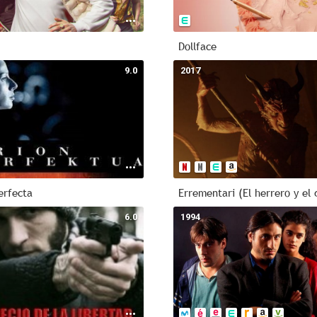
Dollface
9.0
2017
erfecta
Errementari (El herrero y el 
6.0
1994