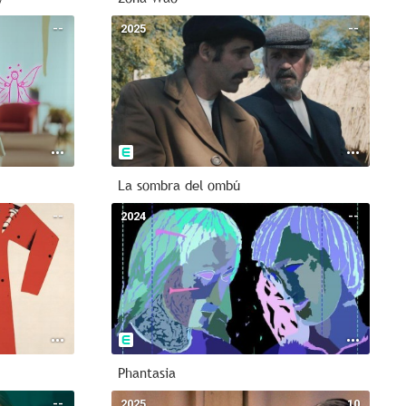
--
2025
--
La sombra del ombú
--
2024
--
Phantasia
--
2025
10