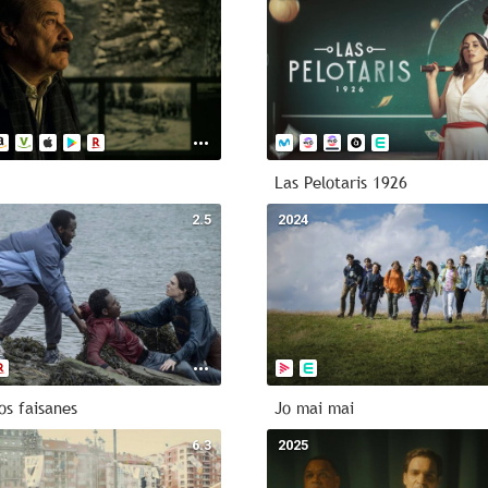
Las Pelotaris 1926
2.5
2024
los faisanes
Jo mai mai
6.3
2025