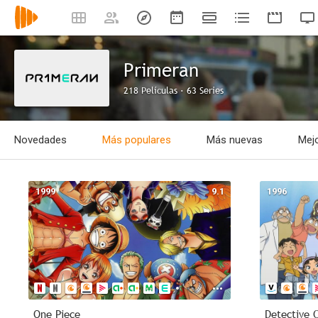
Primeran
218 Películas · 63 Series
Novedades
Más populares
Más nuevas
Mejo
1999
9.1
1996
One Piece
Detective 