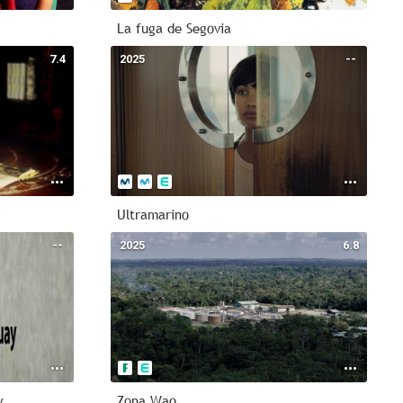
La fuga de Segovia
7.4
2025
--
Ultramarino
--
2025
6.8
y
Zona Wao