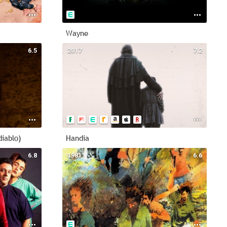
Wayne
6.5
2017
7.2
diablo)
Handia
6.8
1981
6.6