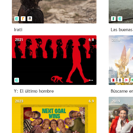
Irati
Las buenas
2021
6.8
2018
Y: El último hombre
Búscame en
2023
6.9
2019