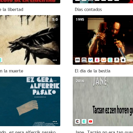
e la libertad
Días contados
5.0
1995
n la muerte
El día de la bestia
--
2016
ndo, ez gera alferrik pasako
Jane, Tarzán no era tan gua