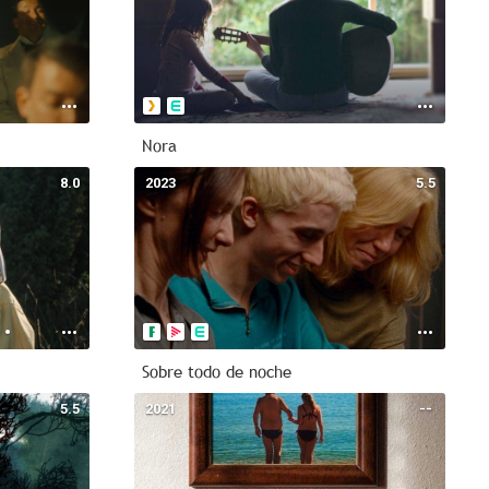
Nora
8.0
2023
5.5
Sobre todo de noche
5.5
2021
--