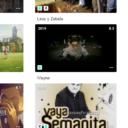
Lasa y Zabala
8.4
2019
8.3
Wayne
8.1
2003
8.1