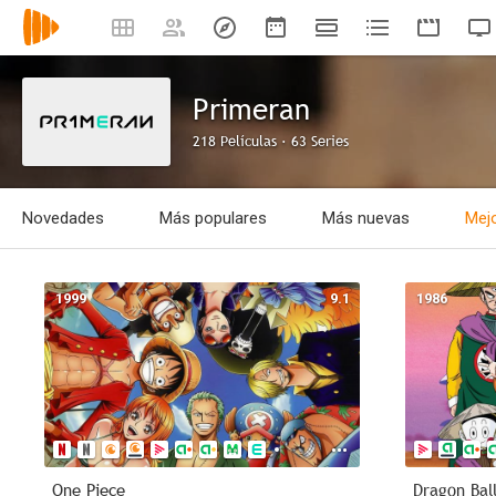
Primeran
218 Películas · 63 Series
Novedades
Más populares
Más nuevas
Mejo
1999
9.1
1986
One Piece
Dragon Bal