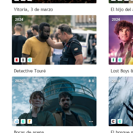
Vitoria, 3 de marzo
El hijo del
2024
8.1
2024
Detective Touré
Lost Boys &
2020
8.0
2014
Bocas de arena
El bosque 