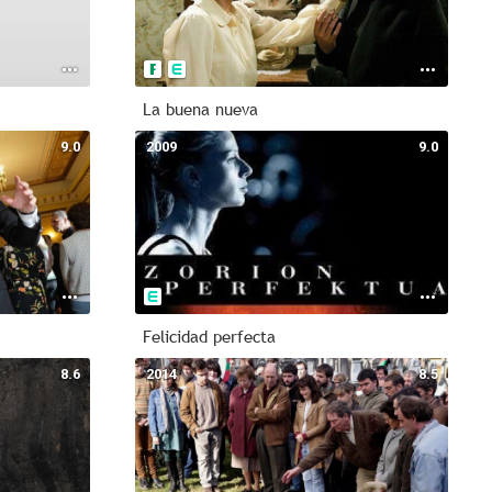
La buena nueva
9.0
2009
9.0
Felicidad perfecta
8.6
2014
8.5