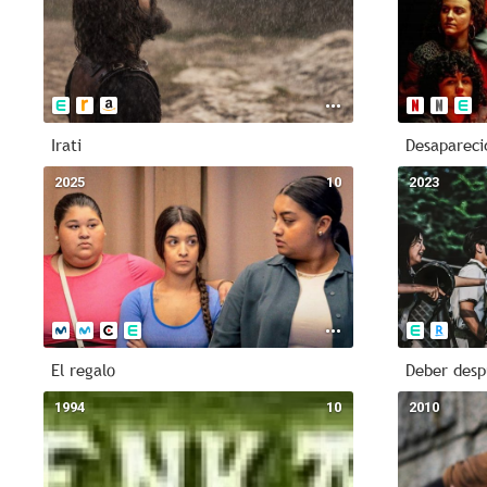
Irati
Desapareci
2025
10
2023
El regalo
Deber desp
1994
10
2010