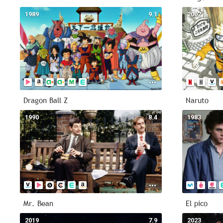
1989
9.1
2002
Dragon Ball Z
Naruto
1990
8.4
1983
Mr. Bean
El pico
2019
7.9
2023