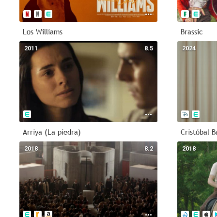
Los Williams
Brassic
2011
8.5
2024
Arriya (La piedra)
Cristóbal B
2018
8.2
2018