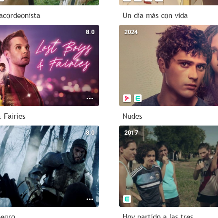
 acordeonista
Un día más con vida
8.0
2024
 Fairies
Nudes
8.0
2017
negro
Hoy partido a las tres