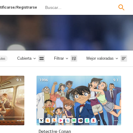
tificarse/Registrarse
Cubierta
Filtrar
Mejor valoradas
ulas
rror
2019
9.1
1996
9.1
2007
e TV
ción
Detective Conan