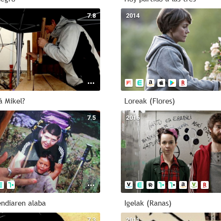
7.8
2014
á Mikel?
Loreak (Flores)
7.5
2016
ndiaren alaba
Igelak (Ranas)
7.3
2011