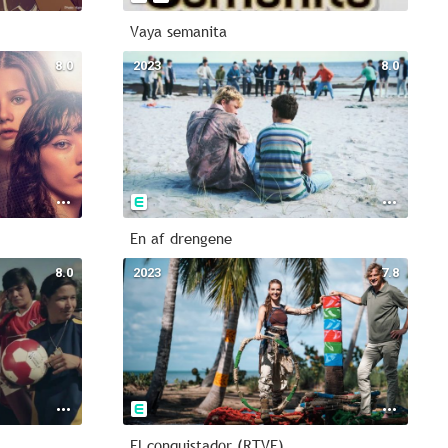
Vaya semanita
8.0
2023
8.0
En af drengene
8.0
2023
7.8
El conquistador (RTVE)