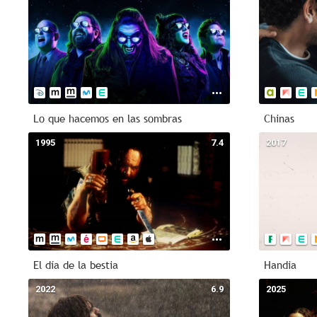
Lo que hacemos en las sombras
Chinas
1995
7.4
2017
El día de la bestia
Handia
2022
6.9
2025