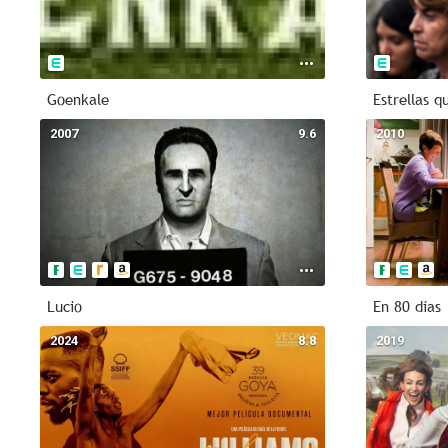
Goenkale
Estrellas q
2007
9.6
2010
Lucio
En 80 días
2024
8.8
2019