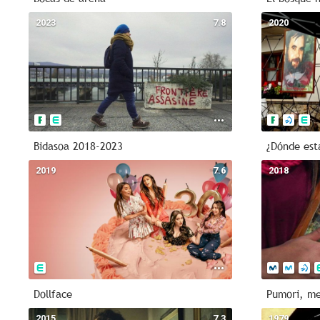
2023
7.8
2020
Bidasoa 2018-2023
¿Dónde est
2019
7.6
2018
Dollface
Pumori, me
2015
7.3
1979