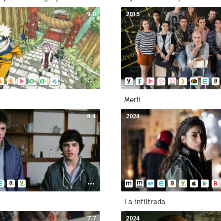
9.0
2015
Merlí
8.4
2024
La infiltrada
7.7
2024