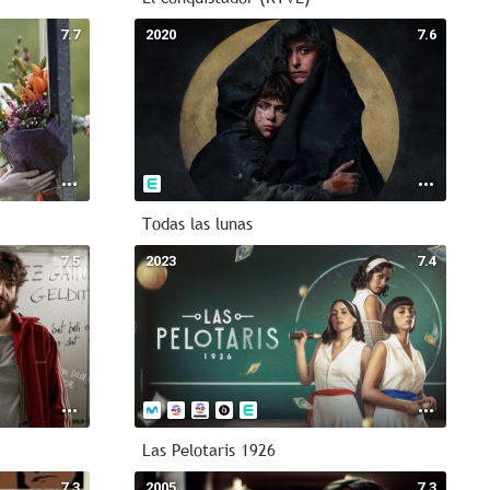
7.7
2020
7.6
Todas las lunas
7.5
2023
7.4
Las Pelotaris 1926
7.3
2005
7.3