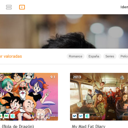
Iden
r valoradas
Romance
España
Series
Pelíc
Infantil
Animación
Te
Anime
Documentales
1874 - 
9.1
2013
1874 - 2015
Rusia
1874 - 
2026
1m
1967
Serie d
Intriga
40m - 1h 20m
Ac
l (Bola de Dragón)
My Mad Fat Diary