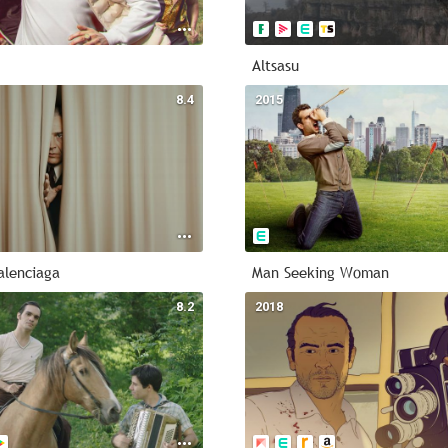
Altsasu
8.4
2015
alenciaga
Man Seeking Woman
8.2
2018