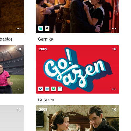
diablo)
Gernika
10
2009
10
Go!azen
10
2008
10