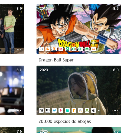
8.9
2015
8.5
Dragon Ball Super
8.1
2023
8.0
20.000 especies de abejas
7.6
2025
7.5