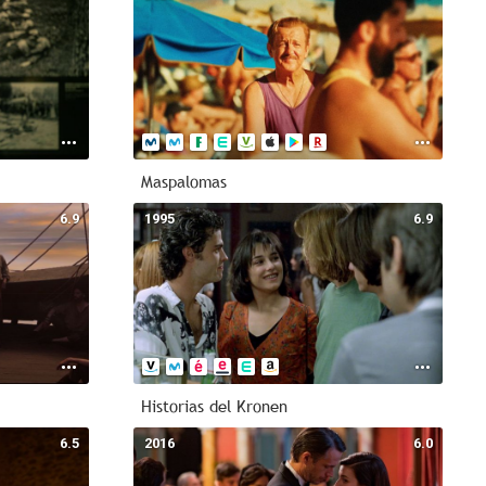
Maspalomas
6.9
1995
6.9
Historias del Kronen
6.5
2016
6.0