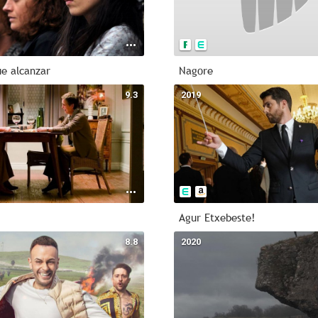
ue alcanzar
Nagore
9.3
2019
Agur Etxebeste!
8.8
2020