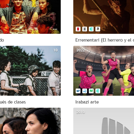
do
Errementari (El herrero y el 
10
2022
ués de clases
Irabazi arte
10
2010