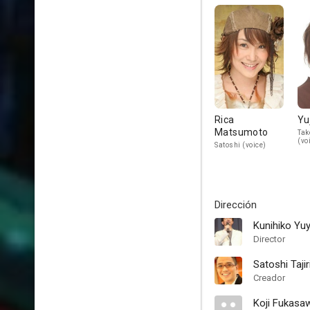
Rica
Yu
Matsumoto
Tak
(vo
Satoshi (voice)
Dirección
Kunihiko Y
Director
Satoshi Tajir
Creador
Koji Fukasa