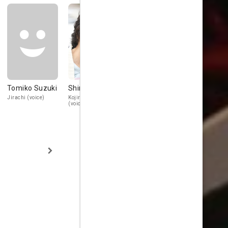
Tomiko Suzuki
Shin-ichiro Miki
Megumi
Inuko Inu
Hayashibara
Jirachi (voice)
Kojiro / Flygon
Nyarth (voice)
(voice)
Musashi / Absol
(voice)