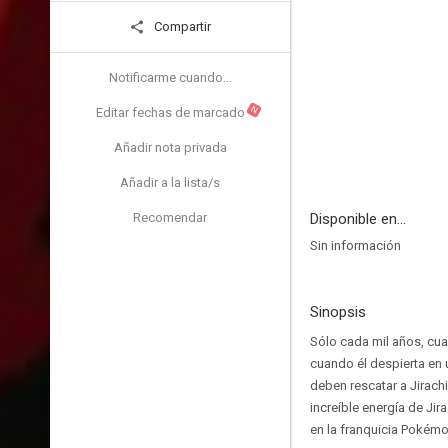
Compartir
Notificarme cuando...
N
Editar fechas de marcado
Añadir nota privada
Añadir a la lista/s
Recomendar
Disponible en...
Sin información
Sinopsis
Sólo cada mil años, cuan
cuando él despierta en 
deben rescatar a Jirach
increíble energía de Ji
en la franquicia Pokémo