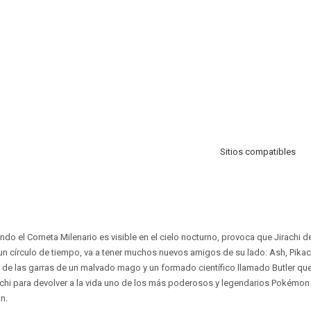
Sitios compatibles
do el Cometa Milenario es visible en el cielo nocturno, provoca que Jirachi de
un círculo de tiempo, va a tener muchos nuevos amigos de su lado: Ash, Pikac
i de las garras de un malvado mago y un formado científico llamado Butler que
rachi para devolver a la vida uno de los más poderosos y legendarios Pokémon
n.