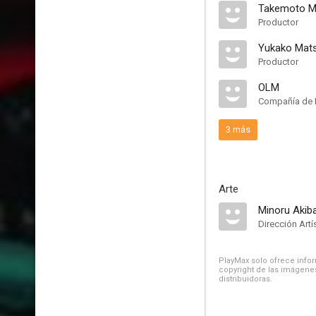
Takemoto M
Productor
Yukako Mat
Productor
OLM
Compañía de 
3 más
Arte
Minoru Akib
Dirección Artí
PlayMax solo ofrece inform
copyright de las imágenes
distribuidoras.