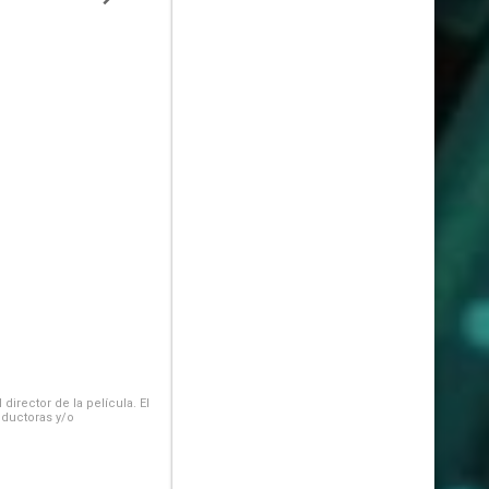
irector de la película. El
oductoras y/o