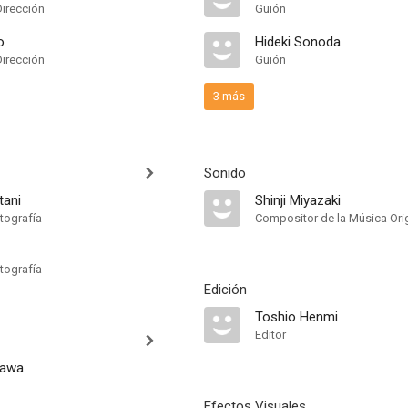
Dirección
Guión
o
Hideki Sonoda
Dirección
Guión
3 más
Sonido
tani
Shinji Miyazaki
tografía
Compositor de la Música Orig
tografía
Edición
Toshio Henmi
Editor
kawa
Efectos Visuales