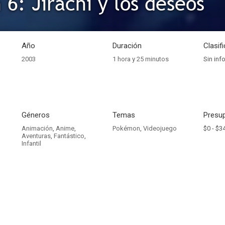
6: Jirachi y los deseos
Año
Duración
Clasif
2003
1 hora y 25 minutos
Sin inf
Géneros
Temas
Presup
Animación
,
Anime
,
Pokémon
,
Videojuego
$0 -
$34
Aventuras
,
Fantástico
,
Infantil