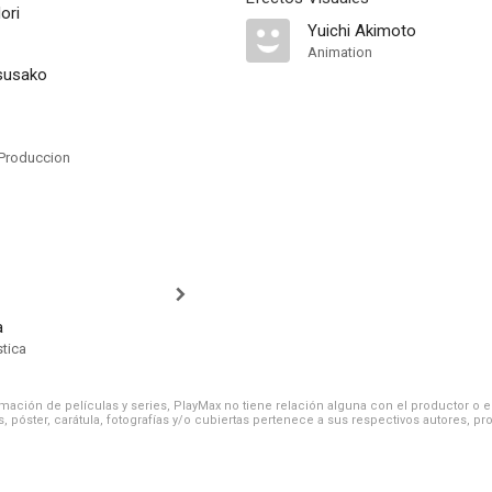
ori
Yuichi Akimoto
Animation
susako
Produccion
a
stica
ación de películas y series, PlayMax no tiene relación alguna con el productor o el d
, póster, carátula, fotografías y/o cubiertas pertenece a sus respectivos autores, pr