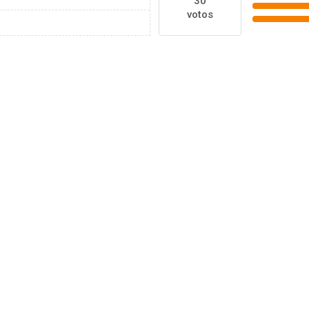
30
votos