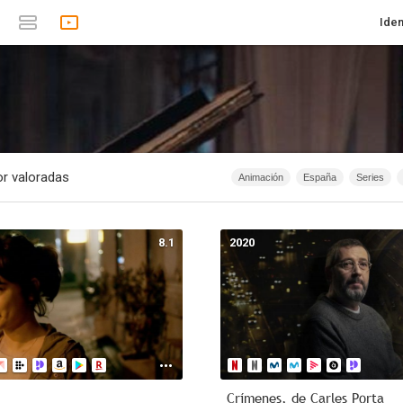
Iden
r valoradas
Animación
España
Series
1874 - 2019
Terror
Rusia
1874 - 2007
Anime
Docu
8.1
2020
1m
1967
Serie de TV
18
40m - 1h 20m
Acción
2026
Crímenes, de Carles Porta