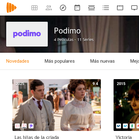
Podimo
4 Películas · 11 Series
Novedades
Más populares
Más nuevas
Mejo
2025
9.4
2015
Las hijas de la criada
Victoria