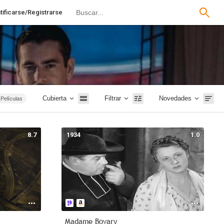
tificarse/Registrarse
Cubierta
Filtrar
Novedades
Películas
Romance
mentales
8.7
1934
1.0
74 - 2015
Infantil
Intriga
Madame Bovary