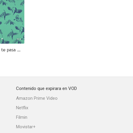
No culpes al karma de lo que te pasa por gilipollas
Contenido que expirara en VOD
Amazon Prime Video
Netflix
Filmin
Movistar+