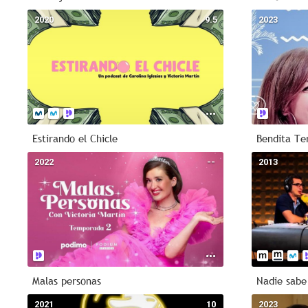
2020
9.5
2023
Estirando el Chicle
Bendita Te
2022
--
2013
Malas personas
Nadie sabe
2021
10
2023