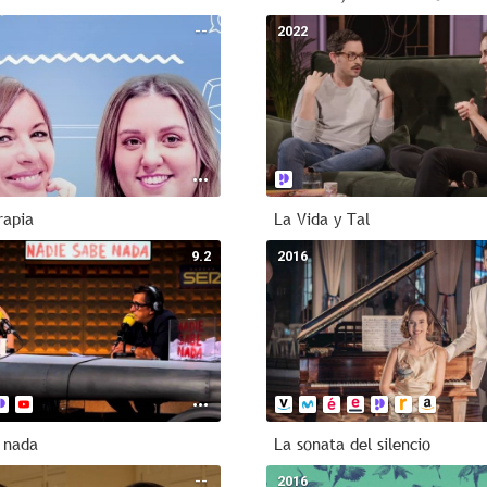
--
2022
rapia
La Vida y Tal
9.2
2016
 nada
La sonata del silencio
--
2016