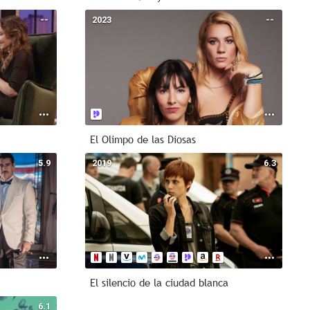
--
2023
--
El Olimpo de las Diosas
5.9
2019
6.3
El silencio de la ciudad blanca
6.1