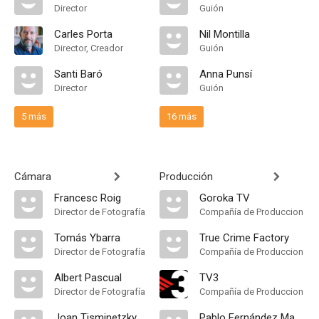
Director
Guión
Carles Porta
Nil Montilla
Director, Creador
Guión
Santi Baró
Anna Punsí
Director
Guión
5 más
16 más
Cámara
Producción
Francesc Roig
Goroka TV
Director de Fotografía
Compañía de Produccion
Tomás Ybarra
True Crime Factory
Director de Fotografía
Compañía de Produccion
Albert Pascual
TV3
Director de Fotografía
Compañía de Produccion
Joan Tisminetzky
Pablo Fernández Masó