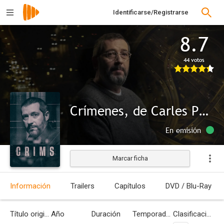
Identificarse/Registrarse
8.7
44 votos
Crímenes, de Carles Porta
En emisión
Marcar ficha
Información
Trailers
Capítulos
DVD / Blu-Ray
Título original
Año
Duración
Temporadas
Clasificación por edades