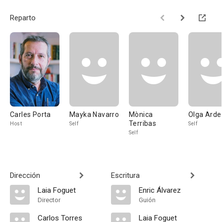
Reparto
Carles Porta
Mayka Navarro
Mònica
Olga Arde
Terribas
Host
Self
Self
Self
Dirección
Escritura
Laia Foguet
Enric Álvarez
Director
Guión
Carlos Torres
Laia Foguet