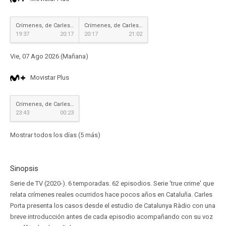
Crímenes, de Carles Porta
Crímenes, de Carles Porta
19:37
20:17
20:17
21:02
Vie, 07 Ago 2026 (Mañana)
Movistar Plus
Crímenes, de Carles Porta
23:43
00:23
Mostrar todos los días (5 más)
Sinopsis
Serie de TV (2020-). 6 temporadas. 62 episodios. Serie 'true crime' que
relata crímenes reales ocurridos hace pocos años en Cataluña. Carles
Porta presenta los casos desde el estudio de Catalunya Ràdio con una
breve introducción antes de cada episodio acompañando con su voz