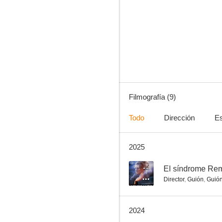
El síndrome Rembrandt
--
Filmografía (9)
Todo
Dirección
Es
2025
El ejercicio del poder
--
El síndrome Re
Director
,
Guión
,
Guió
2024