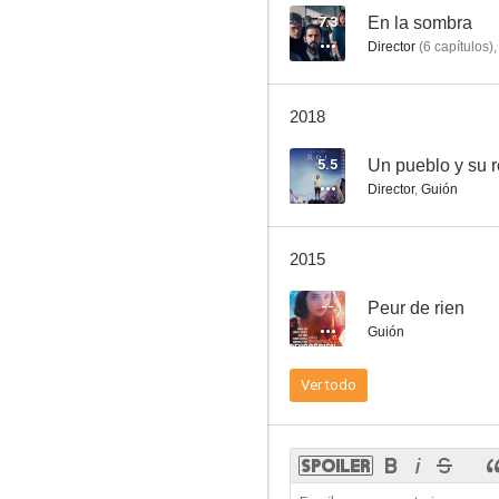
7.3
En la sombra
Director
(
6
capítulos
)
2018
5.5
Un pueblo y su 
Director
,
Guión
2015
--
Peur de rien
Guión
Ver todo