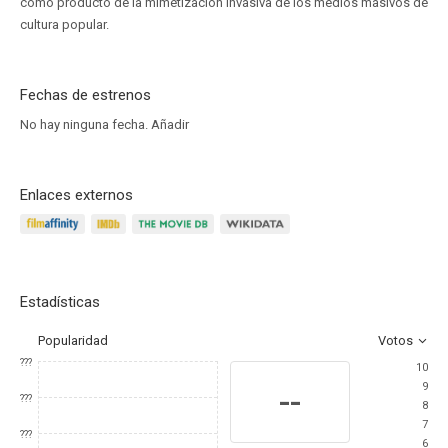
como producto de la mimetización invasiva de los medios masivos de
cultura popular.
Fechas de estrenos
No hay ninguna fecha.
Añadir
Enlaces externos
Estadísticas
Popularidad
Votos
???
10
9
--
???
8
7
???
6