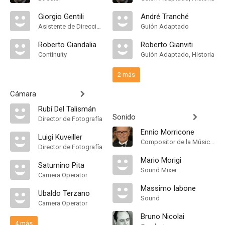
Giorgio Gentili
André Tranché
Asistente de Dirección
Guión Adaptado
Roberto Giandalia
Roberto Gianviti
Continuity
Guión Adaptado, Historia
2 más
Cámara
Rubí Del Talismán
Sonido
Director de Fotografía
Ennio Morricone
Luigi Kuveiller
Compositor de la Música Original
Director de Fotografía
Mario Morigi
Saturnino Pita
Sound Mixer
Camera Operator
Massimo Iabone
Ubaldo Terzano
Sound
Camera Operator
Bruno Nicolai
4 más