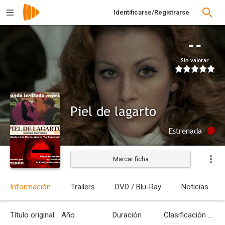
Identificarse/Registrarse
--
Sin valorar
Piel de lagarto
Estrenada
Marcar ficha
Información
Trailers
DVD / Blu-Ray
Noticias
Título original
Año
Duración
Clasificación por edades