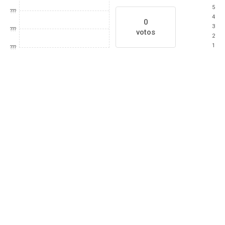
5
???
4
0
3
???
votos
2
1
???