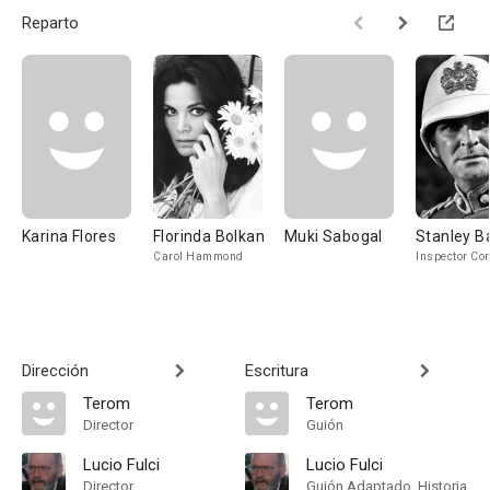
Reparto
Karina Flores
Florinda Bolkan
Muki Sabogal
Stanley B
Carol Hammond
Inspector Cor
Dirección
Escritura
Terom
Terom
Director
Guión
Lucio Fulci
Lucio Fulci
Director
Guión Adaptado, Historia