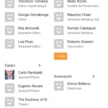
Vincenzo Tomassi
Nedo Azzini
Editor, Supervising Editor
Diseño de Producción, Decorados
Giorgio Serrallonga
Maurizio Chiari
Editor
Dirección Artística, Set Designer
Rita Antonelli
Román Calatayud
Assistant Editor
Dirección Artística
Lea Piras
Roberto Granieri
Assistant Editor
Decorados
1 más
Equipo
Carlo Rambaldi
Iluminación
Special Effects
Enrico Bellacci
Eugenio Ascani
Electrician
Special Effects
The Duchess of Bedford
Thanks