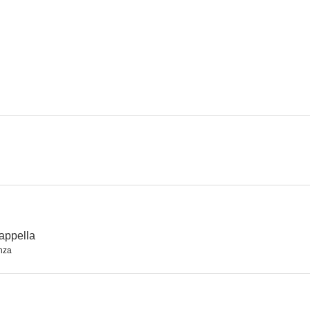
appella
nza