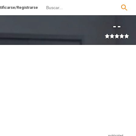
tificarse/Registrarse
--