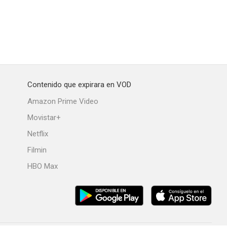
Contenido que expirara en VOD
Amazon Prime Video
Movistar+
Netflix
Filmin
HBO Max