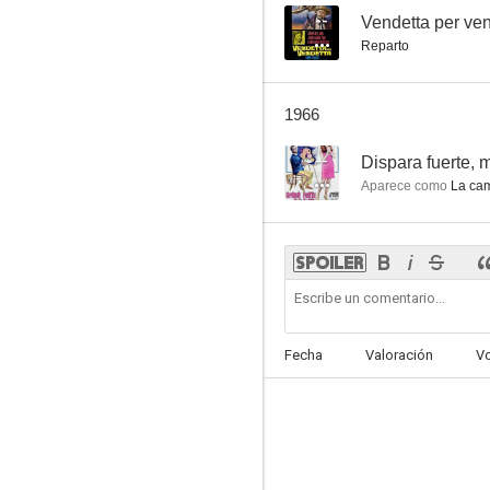
--
Vendetta per ve
Reparto
1966
--
Dispara fuerte, m
Aparece como
La cam
Fecha
Valoración
V