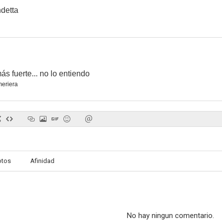
ndetta
ás fuerte... no lo entiendo
eriera
otos
Afinidad
No hay ningun comentario.