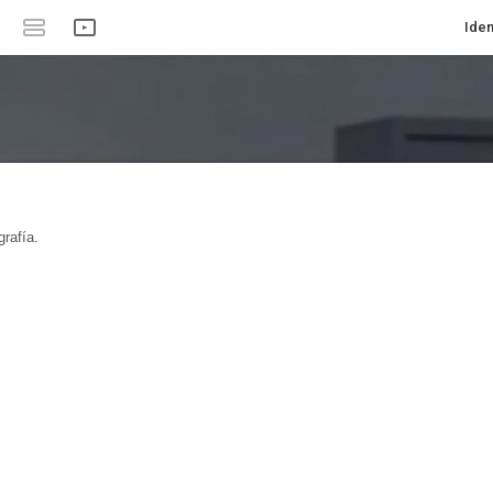
Iden
rafía.