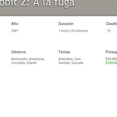
bbit 2: A la fuga
Año
Duración
Clasif
2021
1 hora y 33 minutos
7+
Géneros
Temas
Presup
Animación
,
Aventuras
,
Animales
,
Cine
$45.000
Comedia
,
Infantil
familiar
,
Secuela
$153.0