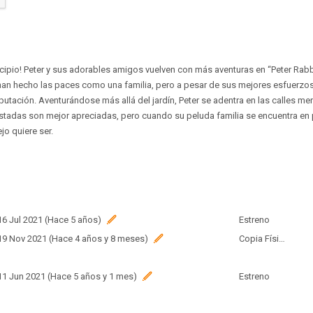
rincipio! Peter y sus adorables amigos vuelven con más aventuras en “Peter Rabb
an hecho las paces como una familia, pero a pesar de sus mejores esfuerzos
eputación. Aventurándose más allá del jardín, Peter se adentra en las calles
stadas son mejor apreciadas, pero cuando su peluda familia se encuentra en p
jo quiere ser.
 16 Jul 2021 (Hace 5 años)
Estreno
 19 Nov 2021 (Hace 4 años y 8 meses)
Copia Física
 11 Jun 2021 (Hace 5 años y 1 mes)
Estreno