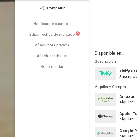
Compartir
Notificarme cuando...
N
Editar fechas de marcado
Añadir nota privada
Disponible en...
Añadir a la lista/s
Suscripción
Recomendar
Tivify P
Suscripci
Alquiler y Compra
Amazon P
Alquiler:
Apple iT
Alquiler:
Google P
Alquiler: