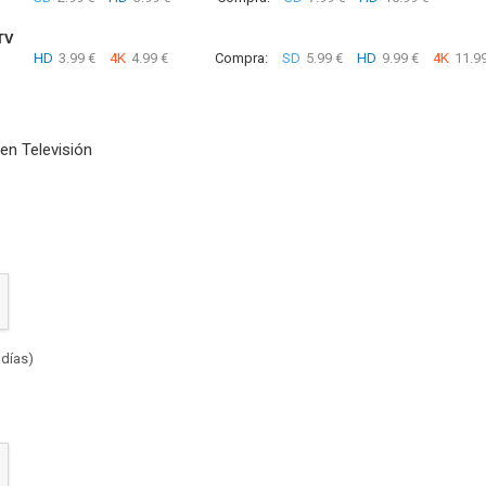
TV
HD
3.99 €
4K
4.99 €
Compra:
SD
5.99 €
HD
9.99 €
4K
11.99
en Televisión
 días)