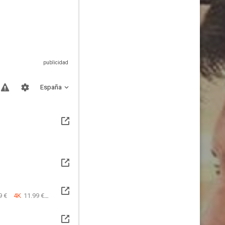
España
9 €
4K
11.99 €