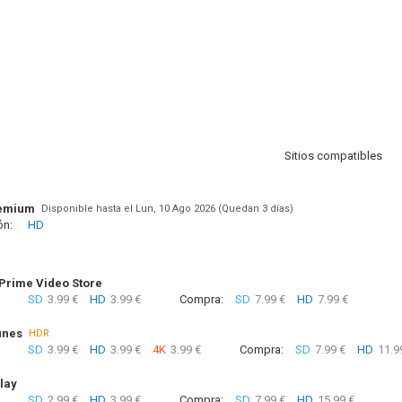
Sitios compatibles
remium
Disponible hasta el Lun, 10 Ago 2026 (Quedan 3 días)
ón:
HD
rime Video Store
SD
3.99 €
HD
3.99 €
Compra:
SD
7.99 €
HD
7.99 €
unes
HDR
SD
3.99 €
HD
3.99 €
4K
3.99 €
Compra:
SD
7.99 €
HD
11.9
lay
SD
2.99 €
HD
3.99 €
Compra:
SD
7.99 €
HD
15.99 €