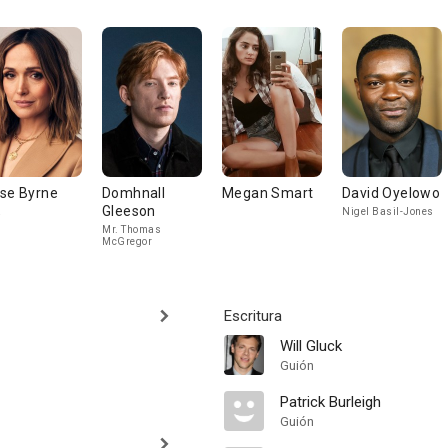
se Byrne
Domhnall
Megan Smart
David Oyelowo
Gleeson
a
Nigel Basil-Jones
Mr. Thomas
McGregor
Escritura
Will Gluck
Guión
Patrick Burleigh
Guión