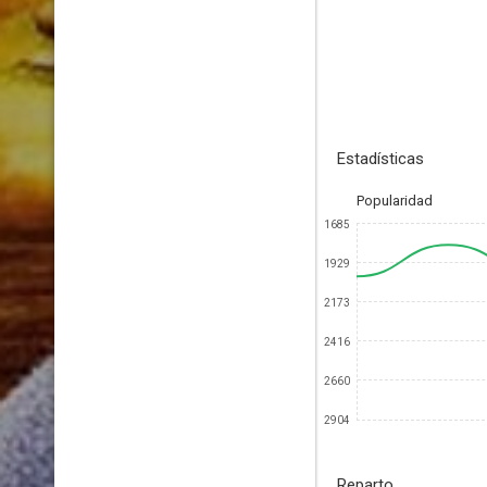
Estadísticas
Popularidad
1685
1929
2173
2416
2660
2904
Reparto