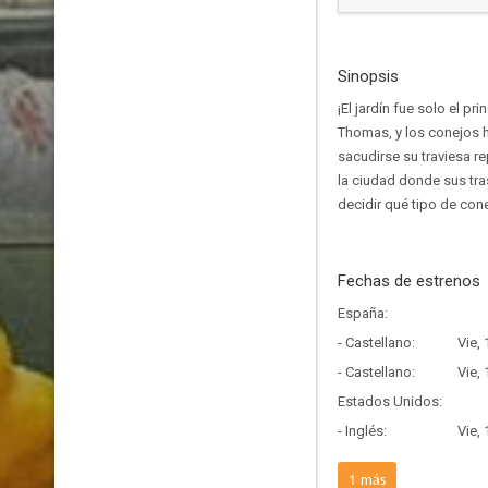
Sinopsis
¡El jardín fue solo el p
Thomas, y los conejos h
sacudirse su traviesa r
la ciudad donde sus tra
decidir qué tipo de cone
Fechas de estrenos
España:
- Castellano:
Vie,
- Castellano:
Vie,
Estados Unidos:
- Inglés:
Vie,
Francia:
1
más