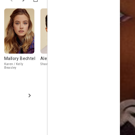
Mallory Bechtel
Alex Aiono
Jordan
Eric Johns
Gonzalez
Karen / Kelly
Shawn Noble
Beasley
Ash Romero