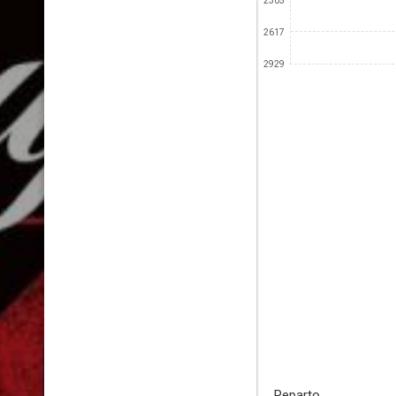
2305
2617
2929
Reparto