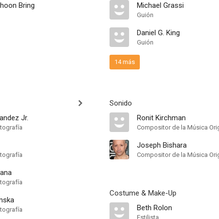
lhoon Bring
Michael Grassi
Guión
Daniel G. King
Guión
14 más
Sonido
andez Jr.
Ronit Kirchman
tografía
Compositor de la Música Orig
Joseph Bishara
tografía
Compositor de la Música Orig
ana
tografía
Costume & Make-Up
nska
Beth Rolon
tografía
Estilista