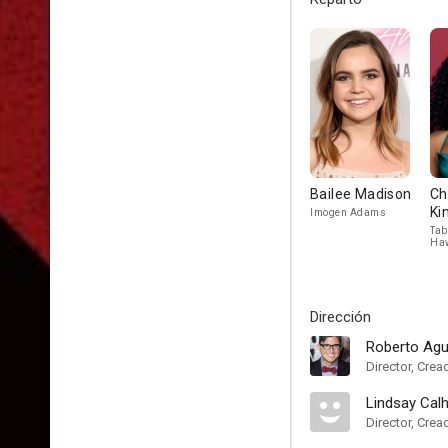
Bailee Madison
Ch
Ki
Imogen Adams
Tab
Ha
Dirección
Roberto Agu
Director, Crea
Lindsay Cal
Director, Crea