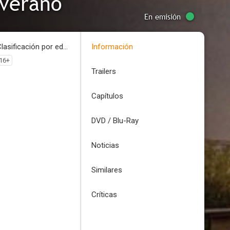
 verano
En emisión
Clasificación por edades
Información
16+
Trailers
Capítulos
DVD / Blu-Ray
Noticias
Similares
Críticas