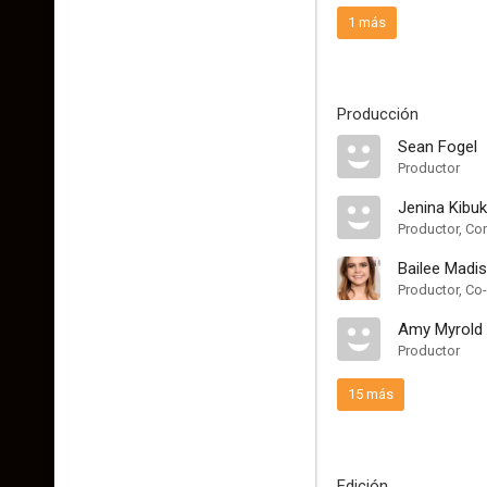
1 más
Producción
Sean Fogel
Productor
Jenina Kibu
Productor, Co
Bailee Madi
Productor, Co
Amy Myrold
Productor
15 más
Edición