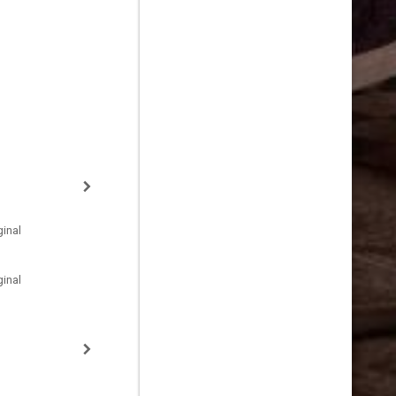
inal
inal