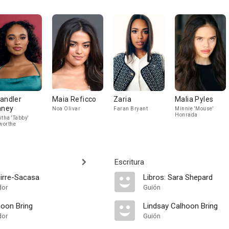
andler
Maia Reficco
Zaria
Malia Pyles
nney
Noa Olivar
Faran Bryant
Minnie 'Mouse'
Honrada
itha 'Tabby'
worthe
Escritura
irre-Sacasa
Libros: Sara Shepard
dor
Guión
hoon Bring
Lindsay Calhoon Bring
dor
Guión