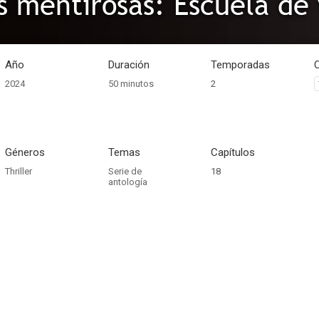
 mentirosas: Escuela de
Año
Duración
Temporadas
2024
50 minutos
2
Géneros
Temas
Capítulos
Thriller
Serie de
18
antología