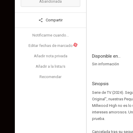
Abandonada
Compartir
Notificarme cuando...
N
Editar fechas de marcado
Disponible en...
Añadir nota privada
Sin información
Añadir a la lista/s
Recomendar
Sinopsis
Serie de TV (2024). Segu
Original", nuestras Peq
Millwood High no es lo 
intereses amorosos. Un 
prueba.
Cancelada tras su seg