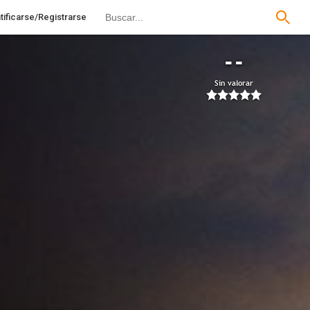
tificarse/Registrarse
--
Sin valorar