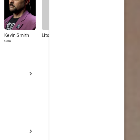
Kevin Smith
Lito Epumer
Sam Jaeger
Machi Rufi
Sam
Dennis