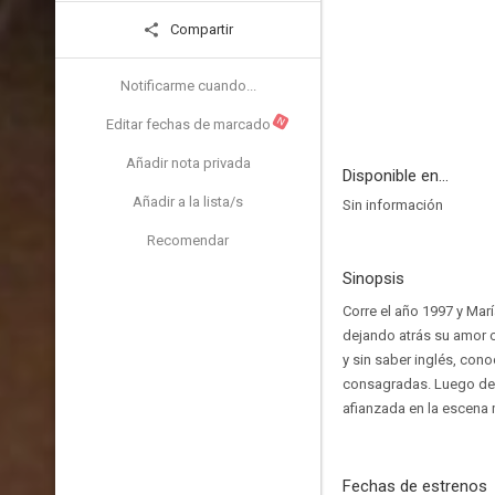
Compartir
Notificarme cuando...
N
Editar fechas de marcado
Añadir nota privada
Disponible en...
Añadir a la lista/s
Sin información
Recomendar
Sinopsis
Corre el año 1997 y Marí
dejando atrás su amor 
y sin saber inglés, con
consagradas. Luego de m
afianzada en la escena 
Fechas de estrenos