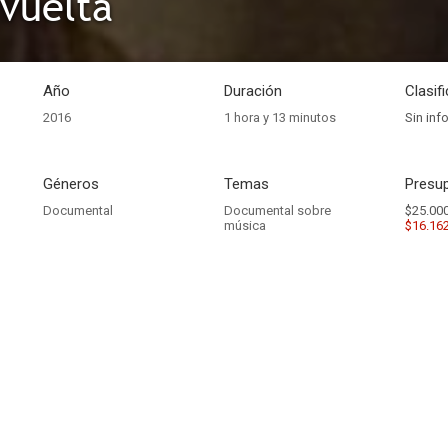
 vuelta
Año
Duración
Clasif
2016
1 hora y 13 minutos
Sin inf
Géneros
Temas
Presup
Documental
Documental sobre
$25.000
música
$16.16