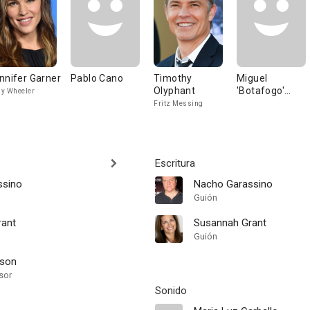
nnifer Garner
Pablo Cano
Timothy
Miguel
Olyphant
'Botafogo'
y Wheeler
Vilanova
Fritz Messing
Escritura
ssino
Nacho Garassino
Guión
rant
Susannah Grant
Guión
lson
sor
Sonido