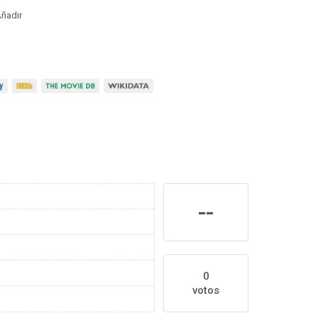
ñadir
--
0
votos