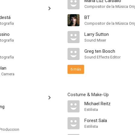
Maria Luz Carballo
Compositor de la Música Orig
destá
BT
tografía
Compositor de la Música Orig
ssino
Larry Sutton
tografía
Sound Mixer
Greg ten Bosch
tografía
Sound Effects Editor
lan
6 más
nt Camera
Costume & Make-Up
Michael Reitz
ing
Estilista
Forest Sala
Estilista
Produccion