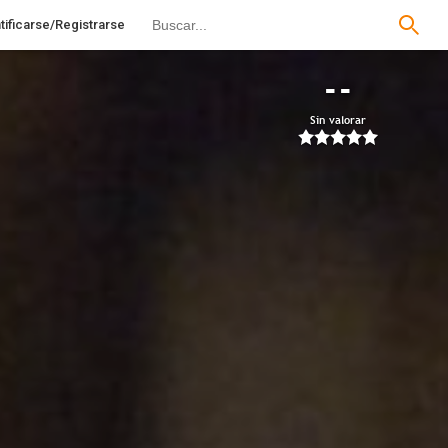
tificarse/Registrarse
--
Sin valorar