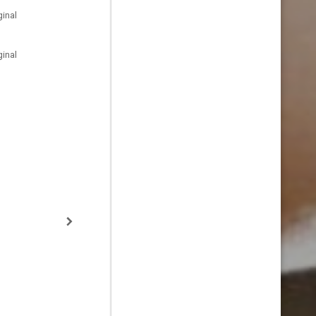
inal
inal