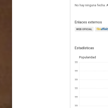
No hay ninguna fecha.
A
Enlaces externos
Estadísticas
Popularidad
???
???
???
???
???
???