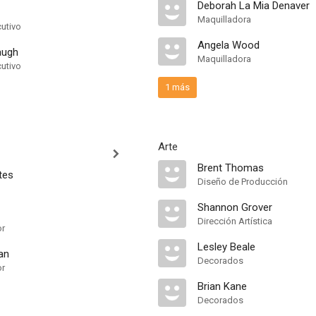
Deborah La Mia Denaver
Maquilladora
cutivo
Angela Wood
augh
Maquilladora
cutivo
1 más
Arte
Brent Thomas
tes
Diseño de Producción
Shannon Grover
Dirección Artística
or
Lesley Beale
an
Decorados
or
Brian Kane
Decorados