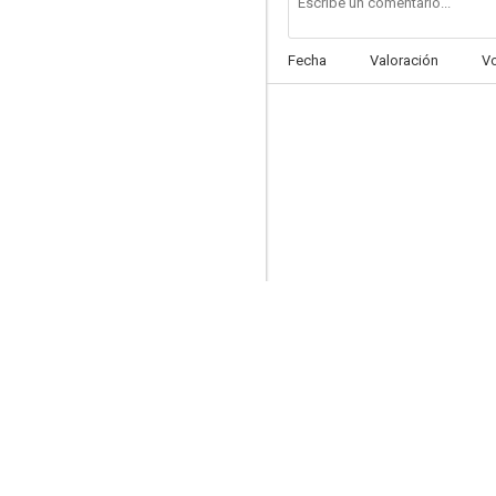
Fecha
Valoración
V
Túnel
--
La Ronca de Oro
--