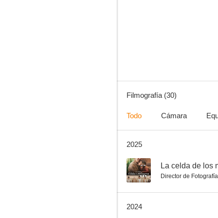
Anina
6.5
Filmografía (30)
Todo
Cámara
Equ
2025
El robo del siglo
5.5
--
La celda de los 
Director de Fotografía
2024