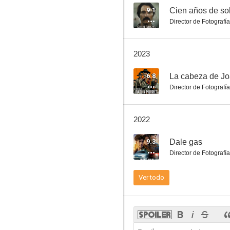
9.1
Cien años de so
Director de Fotografía
Carteristas
2023
--
6.8
La cabeza de Jo
Director de Fotografía
2022
9.3
Dale gas
Director de Fotografía
The Jengaburu Curse
Ver todo
--