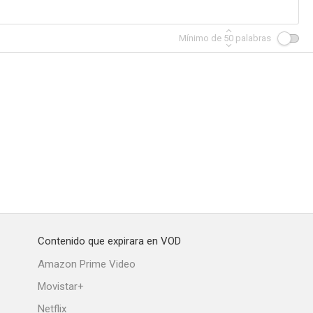
Mínimo de
50
palabras
O Capitão Bandeira Contra o Dr. Moura Brasil
O Bravo Guerreiro
Viaje al fin del mundo
Contenido que expirara en VOD
Amazon Prime Video
Movistar+
Netflix