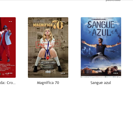
--
--
--
Neville D'Almeida: Cronista da Beleza e do Caos
Magnífica 70
Sangue azul
--
--
--