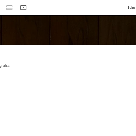
Iden
rafía.