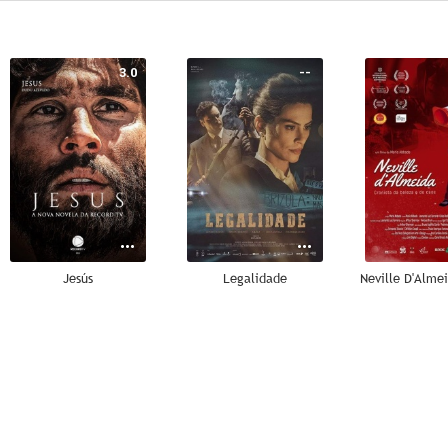
3.0
--
Jesús
Legalidade
--
--