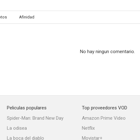
otos
Afinidad
Vai Trabalhar Vagabundo
Los conspiradores
No hay ningun comentario.
Peliculas populares
Top proveedores VOD
Spider-Man: Brand New Day
Amazon Prime Video
La odisea
Netflix
La boca del diablo
Movistar+