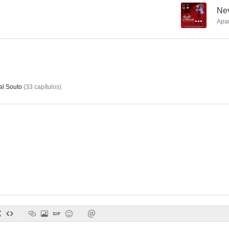
--
Nev
Apa
El secreto de la momia
Bar Esperanza
Yo te 
--
--
l Souto
(
33
capítulos
)
As Aventuras Amorosas de Um Padeiro
Sagarana: The Duel
A Estrela
--
--