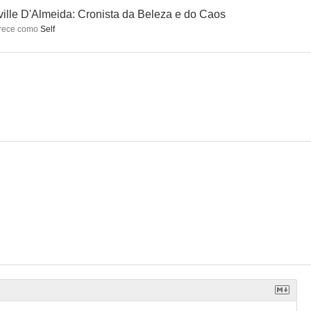
ille D'Almeida: Cronista da Beleza e do Caos
rece como
Self
amo
La dama del autobús
Tudo Bem
--
--
--
 Sobe
Iracema: Uma Transa Amazônica
Toda desnudez será castigada
--
--
--