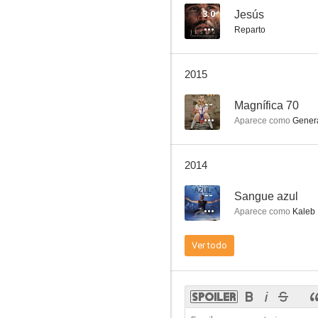
3.0
Jesús
Reparto
Running Out of Luck
2015
--
--
Magnífica 70
Aparece como
Genera
2014
--
Sangue azul
Aparece como
Kaleb
Lúcio Flávio, o Passageiro da Agonia
Ver todo
--