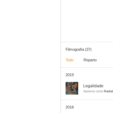
La colección invisible
--
Filmografía (37)
Todo
Reparto
2019
Árido Movie
--
--
Legalidade
Aparece como
Radial
2018