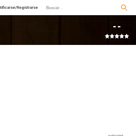
tificarse/Registrarse
--