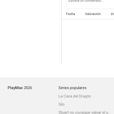
Fecha
Valoración
V
Ecología
--
PlayMax
2026
Series populares
Tierra en trance
La Casa del Dragón
Silo
Stuart no consigue salvar el universo