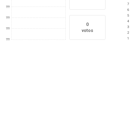
7
???
6
5
???
4
0
3
???
votos
2
1
???