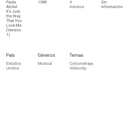
Paula
1988
4
Sin
Abdul:
minutos
información
It's Just,
the Way
That You
Love Me
(Version
1)
País
Géneros
Temas
Estados
Musical
Cortometraje
,
Unidos
Videoclip