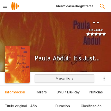
Identificarse/Registrarse
--
Sin valorar
Paula Abdul: It's Just, the Way That You Love Me (Version 1)
Marcar ficha
Información
Trailers
DVD / Blu-Ray
Noticias
Título original
Año
Duración
Clasificación por edades