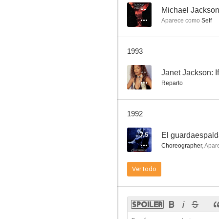
--
Michael Jackso
Aparece como
Self
1993
--
Janet Jackson: If
Reparto
1992
7.5
El guardaespal
Choreographer
,
Apar
Ver todo