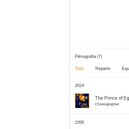
Michael Jackson: Scream
--
Filmografía (7)
Todo
Reparto
Equ
2024
Paula Abdul: It's Just, the Way That You Love Me (Version 1)
8.0
The Prince of Eg
Choreographer
1995