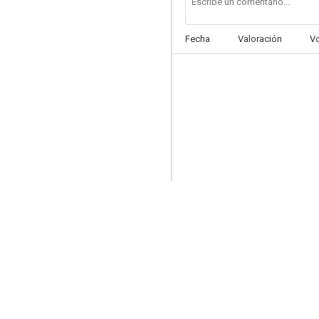
Fecha
Valoración
V
Carta de Navidad
5.0
Retrato de un secuestro
4.5