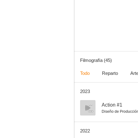
Un misterio para Aurora Teagarden: Unos asesinatos muy reales
7.3
Filmografía (45)
Todo
Reparto
Art
2023
Sniper: Assassin's End
6.8
--
Action #1
Diseño de Producció
2022