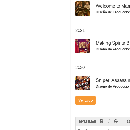
--
Welcome to Mam
Diseño de Producció
Cuando las amistades matan
2021
6.1
--
Making Spirits B
Diseño de Producció
2020
7.3
Sniper: Assassi
Diseño de Producció
Goodnight en busca de justicia
Ver todo
5.5