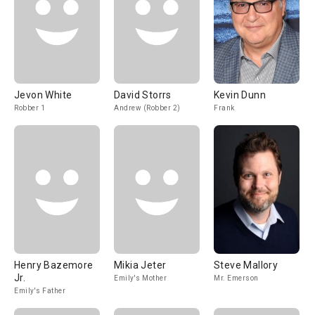
Jevon White
David Storrs
Kevin Dunn
Robber 1
Andrew (Robber 2)
Frank
Henry Bazemore
Mikia Jeter
Steve Mallory
Jr.
Emily's Mother
Mr. Emerson
Emily's Father