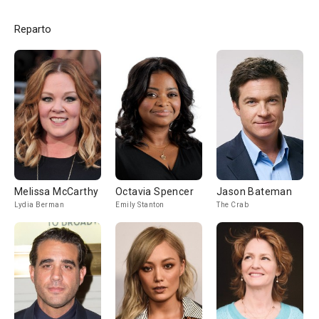
Reparto
Melissa McCarthy
Octavia Spencer
Jason Bateman
Lydia Berman
Emily Stanton
The Crab