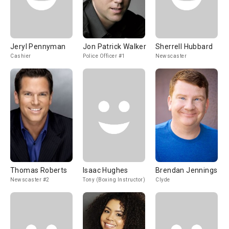
Jeryl Pennyman
Jon Patrick Walker
Sherrell Hubbard
Cashier
Police Officer #1
Newscaster
Thomas Roberts
Isaac Hughes
Brendan Jennings
Newscaster #2
Tony (Boxing Instructor)
Clyde