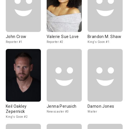
John Crow
Valerie Sue Love
Brandon M. Shaw
Reporter #1
Reporter #2
King's Goon #1
Keil Oakley
Jenna Perusich
Damon Jones
Zepernick
Newscaster #3
Waiter
King's Goon #2