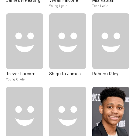
James H Keating
Vivian Falcone
Mia Kaplan
Young Lydia
Teen Lydia
Trevor Larcom
Shiquita James
Rahiem Riley
Young Clyde