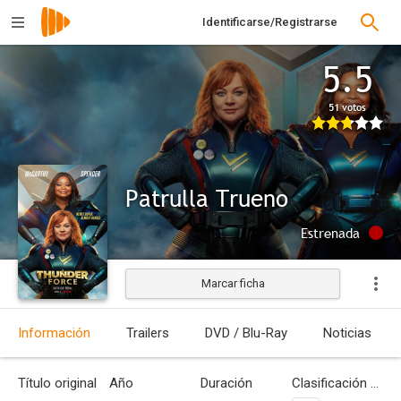
Identificarse/Registrarse
5.5
51 votos
Patrulla Trueno
Estrenada
Marcar ficha
Información
Trailers
DVD / Blu-Ray
Noticias
Título original
Año
Duración
Clasificación por edades