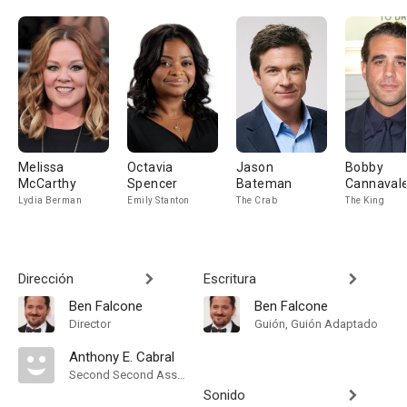
Melissa
Octavia
Jason
Bobby
McCarthy
Spencer
Bateman
Cannaval
Lydia Berman
Emily Stanton
The Crab
The King
Dirección
Escritura
Ben Falcone
Ben Falcone
Director
Guión, Guión Adaptado
Anthony E. Cabral
Second Second Assistant Director
Sonido