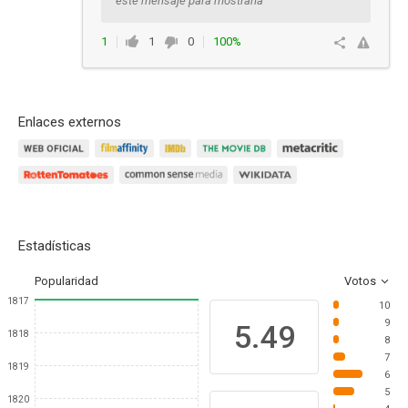
este mensaje para mostrarla
1
1
0
100%
Responder
Enlaces externos
Estadísticas
Popularidad
Votos
1817
10
9
5.49
1818
8
7
1819
6
5
1820