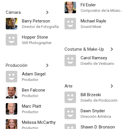
Fil Eisler
Compositor de la Música Original
Cámara
Barry Peterson
Michael Rayle
Director de Fotografía
Sound Mixer
Hopper Stone
Still Photographer
Costume & Make-Up
Carol Ramsey
Diseño de Vestuario
Producción
Adam Siegel
Productor
Arte
Ben Falcone
Bill Brzeski
Productor
Diseño de Producción
Marc Platt
Dawn Snyder
Productor
Dirección Artística
Melissa McCarthy
Shawn D. Bronson
Productor