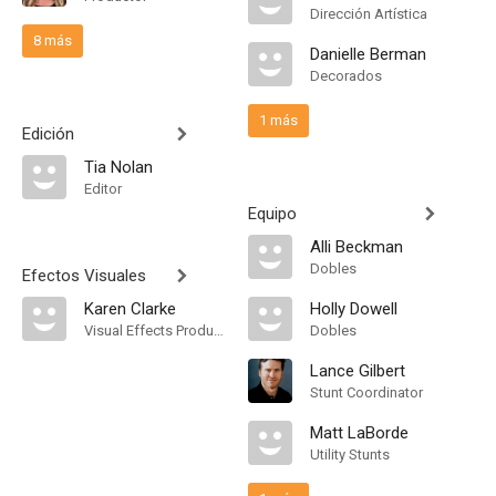
Dirección Artística
8 más
Danielle Berman
Decorados
1 más
Edición
Tia Nolan
Editor
Equipo
Alli Beckman
Dobles
Efectos Visuales
Karen Clarke
Holly Dowell
Visual Effects Producer
Dobles
Lance Gilbert
Stunt Coordinator
Matt LaBorde
Utility Stunts