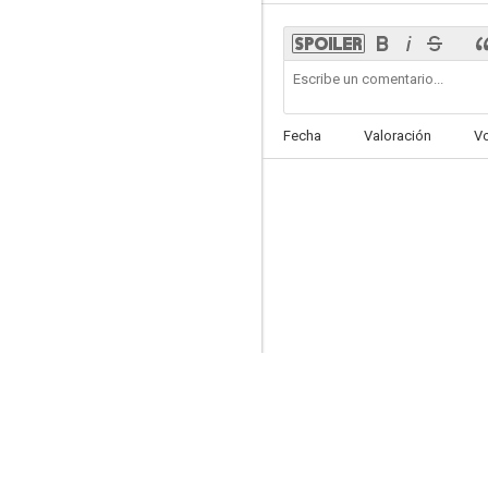
Siete veces mujer
Fecha
Valoración
V
--
La maldición de la calavera
--