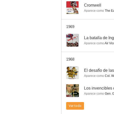
7.5
Cromwell
Aparece como
The Ear
La batalla de Inglaterra
1969
--
5.8
La batalla de Ing
Aparece como
Air Vice 
1968
7.5
El desafío de la
Aparece como
Col. W
Los invencibles de Némesis
--
Los invencibles
--
Aparece como
Gen. 
Ver todo