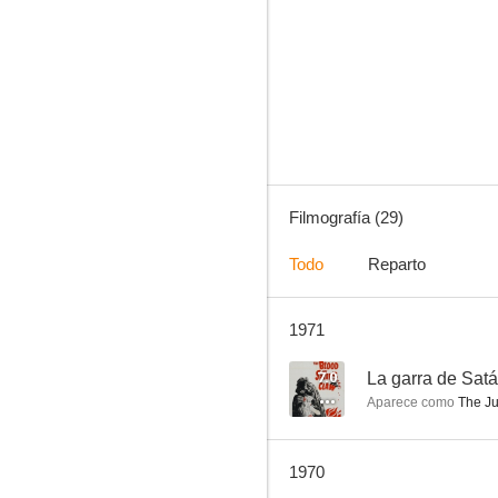
La garra de Satán
6.4
Filmografía (29)
Todo
Reparto
1971
Sherlock Holmes
5.8
7.0
La garra de Sat
Aparece como
The J
1970