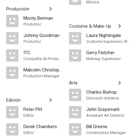
Música
Producción
Monty Berman
Productor
Costume & Make-Up
Johnny Goodman
Laura Nightingale
Productor
Costume Supervisor, Wardrobe Supervisor
ITC
Gerry Fletcher
Compañía de Produccion
Makeup Supervisor
Malcolm Christopher
Production Manager
Arte
Charles Bishop
Dirección Artística
Edición
Peter Pitt
John Graysmark
Editor
Assistant Art Director
Derek Chambers
Bill Greene
Editor
Construction Manager