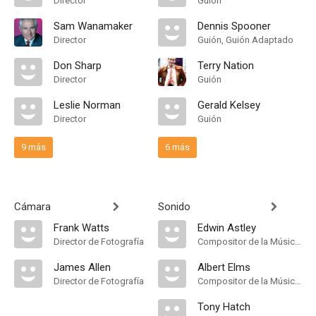
Director
Guión
Sam Wanamaker
Dennis Spooner
Director
Guión, Guión Adaptado
Don Sharp
Terry Nation
Director
Guión
Leslie Norman
Gerald Kelsey
Director
Guión
9 más
6 más
Cámara
Sonido
Frank Watts
Edwin Astley
Director de Fotografía
Compositor de la Música Original
James Allen
Albert Elms
Director de Fotografía
Compositor de la Música Original
Tony Hatch