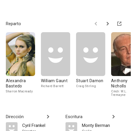
Reparto
Alexandra
William Gaunt
Stuart Damon
Anthony
Bastedo
Nicholls
Richard Barrett
Craig Stirling
Sharron Macready
Cmdr. W.L.
Tremayne
Dirección
Escritura
Cyril Frankel
Monty Berman