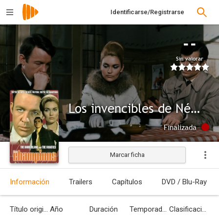
Identificarse/Registrarse
--
Sin valorar
Los invencibles de Némesis
Finalizada
Marcar ficha
Información
Trailers
Capítulos
DVD / Blu-Ray
Título original
Año
Duración
Temporadas
Clasificación por edades