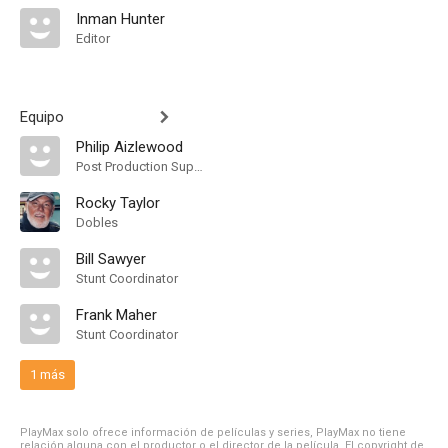
Inman Hunter
Editor
Equipo
Philip Aizlewood
Post Production Supervisor
Rocky Taylor
Dobles
Bill Sawyer
Stunt Coordinator
Frank Maher
Stunt Coordinator
1 más
PlayMax solo ofrece información de películas y series, PlayMax no tiene
relación alguna con el productor o el director de la película. El copyright de