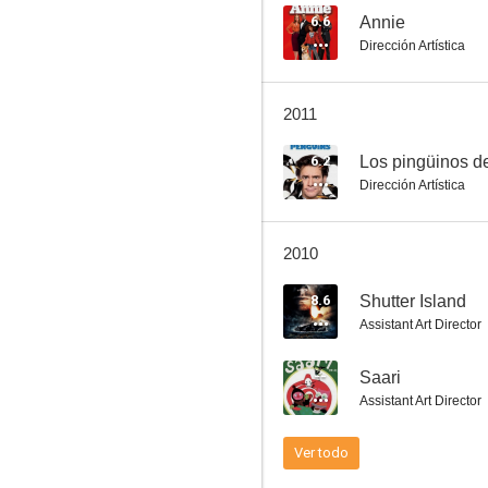
6.6
Annie
Dirección Artística
Tú la letra, yo la música
2011
7.2
6.2
Los pingüinos de
Dirección Artística
2010
8.6
Shutter Island
Assistant Art Director
Cadillac Man
--
Saari
6.4
Assistant Art Director
Ver todo