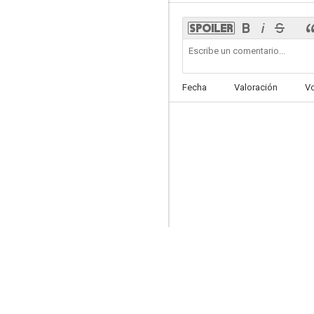
Un crimen perfecto
Fecha
Valoración
V
6.0
Sonrisa (Smile)
6.0