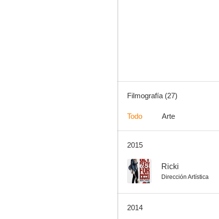
El último mohicano
6.7
Filmografía (27)
Todo
Arte
2015
Exposados
6.4
6.5
Ricki
Dirección Artística
2014