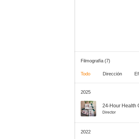
24-Hour Health Club
--
Filmografía (7)
Todo
Dirección
Ef
2025
Pokémon: Nieves de Hisui
9.0
24-Hour Health 
Director
2022