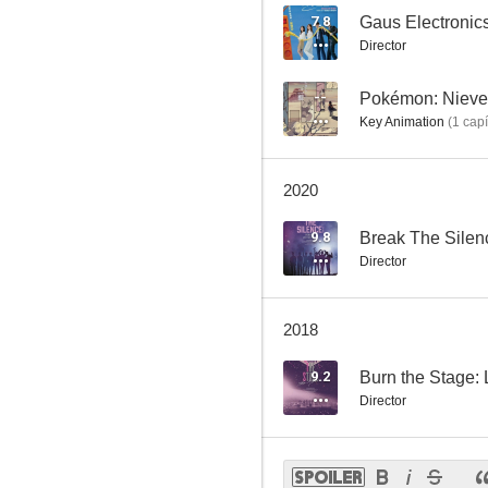
7.8
Gaus Electronic
Director
--
Pokémon: Nieve
Key Animation
(
1
capí
2020
9.8
Break The Silen
Director
2018
9.2
Burn the Stage: 
Director