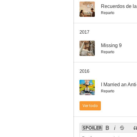
6.7
Recuerdos de l
Reparto
2017
--
Missing 9
Reparto
2016
10
I Married an Ant
Reparto
Ver todo