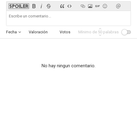
Fecha
Valoración
Votos
Mínimo de
Afinidad
50
palabras
No hay ningun comentario.