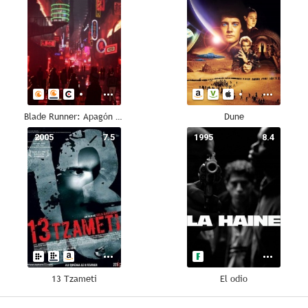
Blade Runner: Apagón 2022
Dune
2005
7.5
1995
8.4
13 Tzameti
El odio