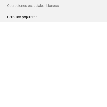
Operaciones especiales: Lioness
Peliculas populares
Spider-Man: Brand New Day
La odisea
Obsession
La boca del diablo
El diablo viste de Prada 2
Top proveedores VOD
Amazon Prime Video
Netflix
Filmin
Movistar+
Crunchyroll