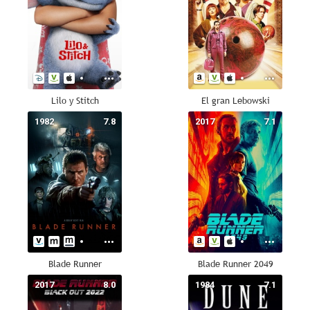
Lilo y Stitch
El gran Lebowski
1982
7.8
2017
7.1
Blade Runner
Blade Runner 2049
2017
8.0
1984
7.1