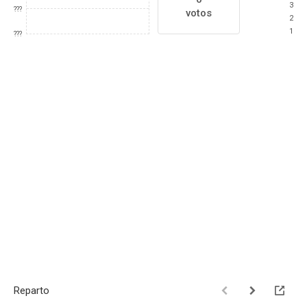
3
???
votos
2
1
???
Reparto