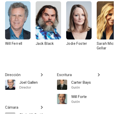
Will Ferrell
Jack Black
Jodie Foster
Sarah Mic
Gellar
Dirección
Escritura
Joel Gallen
Carter Bays
Director
Guión
Will Forte
Guión
Cámara