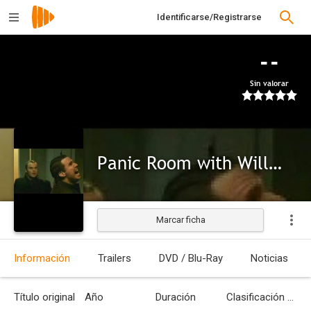
Identificarse/Registrarse
--
Sin valorar
Panic Room with Will Ferrell
Marcar ficha
Información
Trailers
DVD / Blu-Ray
Noticias
Título original
Año
Duración
Clasificación por edades