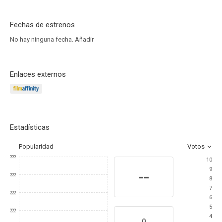
Fechas de estrenos
No hay ninguna fecha.
Añadir
Enlaces externos
Estadísticas
Popularidad
Votos
???
10
9
--
???
8
7
???
6
5
???
4
0