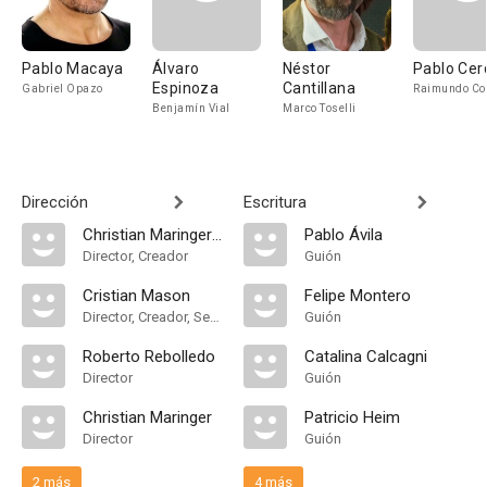
Pablo Macaya
Álvaro
Néstor
Pablo Cer
Espinoza
Cantillana
Gabriel Opazo
Raimundo Co
Benjamín Vial
Marco Toselli
Dirección
Escritura
Christian Maringer Cabañas
Pablo Ávila
Director, Creador
Guión
Cristian Mason
Felipe Montero
Director, Creador, Series Director
Guión
Roberto Rebolledo
Catalina Calcagni
Director
Guión
Christian Maringer
Patricio Heim
Director
Guión
2 más
4 más