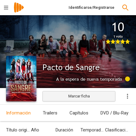
Identificarse/Registrarse
10
1 voto
Pacto de Sangre
A la espera de nueva temporada
Marcar ficha
Información
Trailers
Capítulos
DVD / Blu-Ray
Título original
Año
Duración
Temporadas
Clasificación por edades